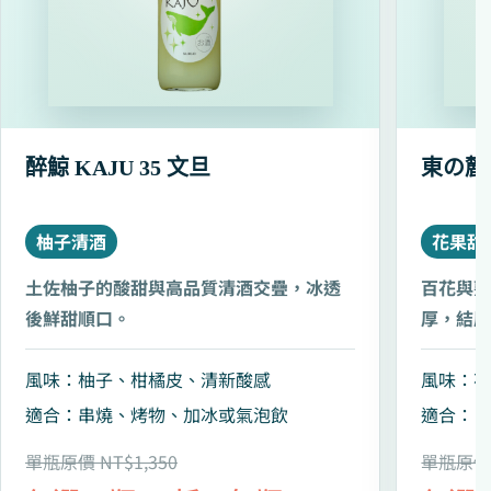
醉鯨 KAJU 35 文旦
東の麓
柚子清酒
花果甜
土佐柚子的酸甜與高品質清酒交疊，冰透
百花與
後鮮甜順口。
厚，結
風味：柚子、柑橘皮、清新酸感
風味：
適合：串燒、烤物、加冰或氣泡飲
適合：
單瓶原價 NT$1,350
單瓶原價 