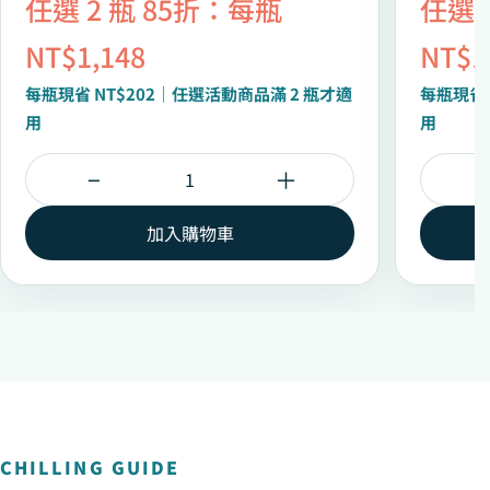
任選 2 瓶 85折：每瓶
任選 
NT$1,148
NT$1
每瓶現省 NT$202｜任選活動商品滿 2 瓶才適
每瓶現省 
用
用
−
＋
加入購物車
CHILLING GUIDE