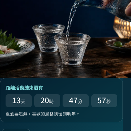
距離活動結束還有
13
20
47
56
天
時
分
秒
夏酒要趁鮮，喜歡的風格別留到明年。