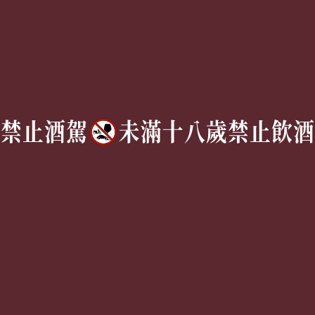
企業合作
關於獵酒人
企業合作
人才招募
成為合作夥伴 ＆ 大宗採
隱私權條款
購
服務條款
聯絡我們
Follow Us
TEL:
(02) 77305530
週一至週六 10AM – 7PM
(國定假日休息)
有任何問題歡迎加入
官方Line
詢問