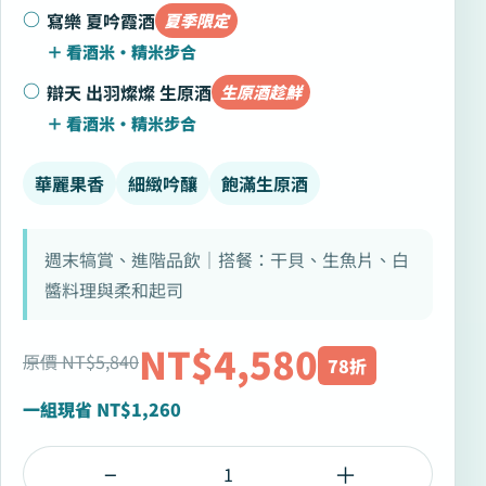
寫樂 夏吟霞酒
夏季限定
辯天 出羽燦燦 生原酒
生原酒趁鮮
華麗果香
細緻吟釀
飽滿生原酒
週末犒賞、進階品飲｜搭餐：干貝、生魚片、白
醬料理與柔和起司
NT$4,580
原價 NT$5,840
78折
一組現省 NT$1,260
−
＋