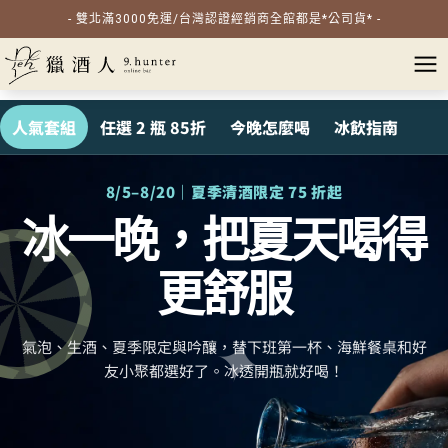
- 雙北滿3000免運/台灣認證經銷商全館都是*公司貨* -
人氣套組
任選 2 瓶 85折
今晚怎麼喝
冰飲指南
8/5–8/20｜夏季清酒限定 75 折起
冰一晚，把夏天喝得
更舒服
✦
氣泡、生酒、夏季限定與吟釀，替下班第一杯、海鮮餐桌和好
友小聚都選好了。冰透開瓶就好喝！