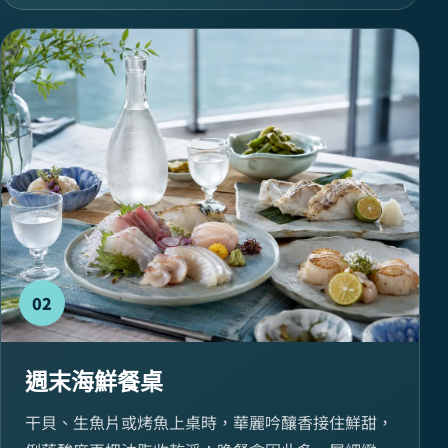
02
週末海鮮餐桌
干貝、生魚片或烤魚上桌時，華麗吟釀香接住鮮甜，