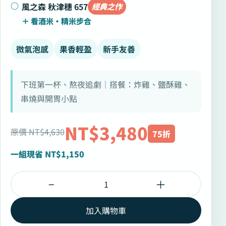
風之森 秋津穗 657
經典之作
微氣泡感
果香輕盈
新手友善
下班第一杯、熬夜追劇｜搭餐：炸雞、鹽酥雞、
串燒與開胃小點
NT$3,480
原價 NT$4,630
75折
一組現省 NT$1,150
−
＋
加入購物車