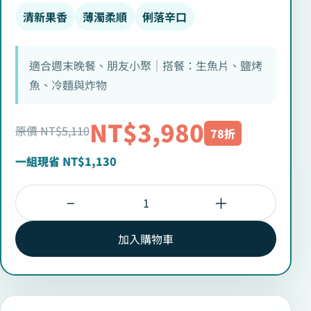
清新果香
薄濁柔順
俐落辛口
適合週末晚餐、朋友小聚｜搭餐：生魚片、鹽烤
魚、冷麵與炸物
NT$3,980
原價 NT$5,110
78折
一組現省 NT$1,130
−
＋
加入購物車