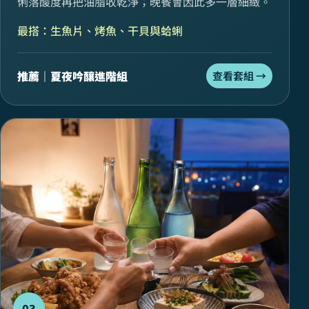
俐落酸度再把油脂收乾淨；晚餐會因此多一層細緻。
最搭：生魚片、烤魚、干貝與蛤蜊
推薦｜夏夜吟釀進階組
查看套組 →
03