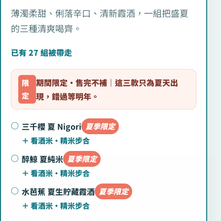
薄濁柔甜、俐落辛口、清新霞酒，一組把盛夏
的三種清爽喝齊。
已有 27 組被帶走
期間限定・售完不補｜這三款只為夏天出
現，錯過等明年。
三千櫻 夏 Nigori
夏季限定
醉鯨 夏純米
夏季限定
水芭蕉 夏生貯藏霞酒
夏季限定