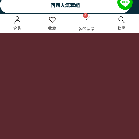
回到人氣套組
0
會員
收藏
搜尋
詢問清單
常見問題
成為VIP/VVIP
詢價流程
如何成為VIP/VVIP
配送方式
VIP 獵人專屬禮遇
退換貨說明