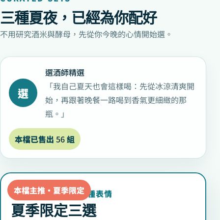
三種夏夜，已經為你配好
不用研究酒米與酵母，先從你今晚的心情開始選。
選酒師精選
「我自己夏天也會這樣喝：先從冰涼清爽開
選
始，再跟著晚餐一路喝到香氣更細緻的那
瓶。」
本檔已售出
56
組
本檔主推・夏季限定
只在夏天喝得到的三種表情
夏季限定三選