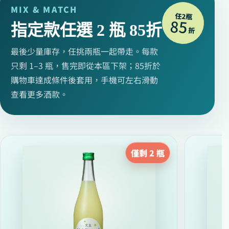
MIX & MATCH
任2瓶
85
指定款任選 2 瓶 85折
折
最後少量庫存，任挑兩瓶一起帶走。每款
只剩 1–3 瓶，售完即從本區下架；85折於
購物車達成條件後套用，手機可左右滑動
查看更多酒款。
僅剩 2 瓶