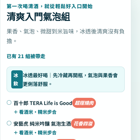
第一次喝清酒，就從輕鬆好入口開始
清爽入門氣泡組
果香、氣泡、微甜到米旨味，冰透後清爽沒有負
擔。
已有 21 組被帶走
冰透最好喝｜先冷藏再開瓶，氣泡與果香會
更俐落舒服。
百十郎 TERA Life is Good
超搭燒肉
安藝虎 純米吟釀 氣泡生酒
花香四溢