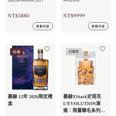
Special Release 2021
Wood Box
NT$
5880
NT$
9999
查看內容
查看內容
特價
已售完
慕赫 12年 2026限定禮
慕赫XStark史塔克
盒
L’EVOLUTION演
進：限量聯名系列