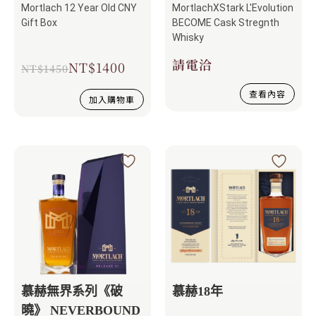
Become成就
Mortlach 12 Year Old CNY
MortlachXStark L'Evolution
Gift Box
BECOME Cask Stregnth
Whisky
請電洽
NT$
1400
NT$
1450
查看內容
加入購物車
慕赫無界系列《破
慕赫18年
曉》 NEVERBOUND