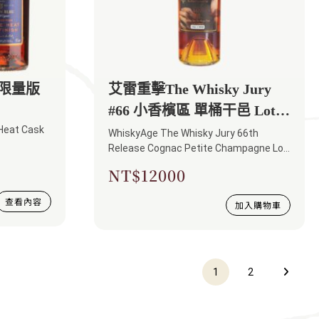
限量版
艾雷重擊The Whisky Jury
#66 小香檳區 單桶干邑 Lot
 Heat Cask
68
WhiskyAge The Whisky Jury 66th
Release Cognac Petite Champagne Lot
68
NT$
12000
查看內容
加入購物車
1
2