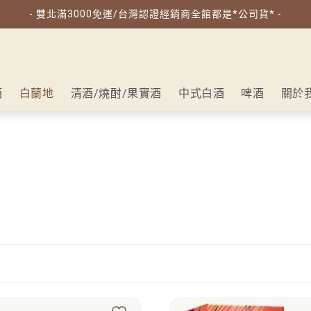
- 雙北滿3000免運/台灣認證經銷商全館都是*公司貨* -
酒
白蘭地
清酒/燒酎/果實酒
中式白酒
啤酒
關於