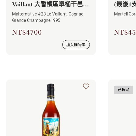
Vaillant 大香檳區單桶干邑
(最後1支
1995
Malternative #28 Le Vaillant, Cognac
Martell Cor
Grande Champagne1995
NT$
4700
NT$
45
加入購物車
已售完