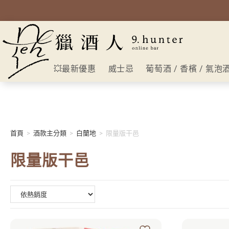
💥最新優惠
威士忌
葡萄酒 / 香檳 / 氣泡
首頁
>
酒款主分類
>
白蘭地
>
限量版干邑
限量版干邑