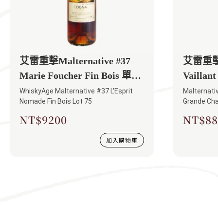
艾雷重擊Malternative #37
艾雷重擊Ma
Marie Foucher Fin Bois 單桶
Vaill
干邑1975
1976
WhiskyAge Malternative #37 L'Esprit
Malternativ
Nomade Fin Bois Lot 75
Grande Ch
NT$
9200
NT$
88
加入購物車