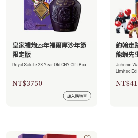
皇家禮炮23年福爾摩沙年節
約翰走路
限定版
龍蝦先
Royal Salute 23 Year Old CNY GIft Box
Johnnie Wal
Limited Edi
NT$
3750
NT$
41
加入購物車