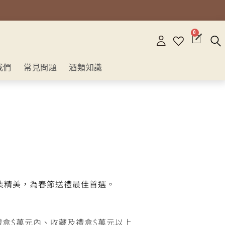
0
我們
常見問題
酒類知識
裝精美，為春節送禮最佳首選。
禮盒$萬元內
、
收藏及禮盒$萬元以上