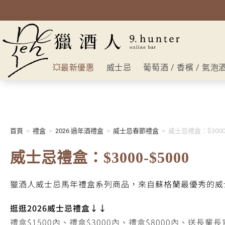
💥最新優惠
威士忌
葡萄酒 / 香檳 / 氣泡
首頁
>
禮盒
>
2026 過年酒禮盒
>
威士忌春節禮盒
>
威士忌禮盒：$3000-
威士忌禮盒：$3000-$5000
獵酒人威士忌馬年禮盒系列商品，來自蘇格蘭最優秀的威
逛逛2026威士忌禮盒↓↓
禮盒$1500內
、
禮盒$3000內
、
禮盒$8000內
、
送長輩長