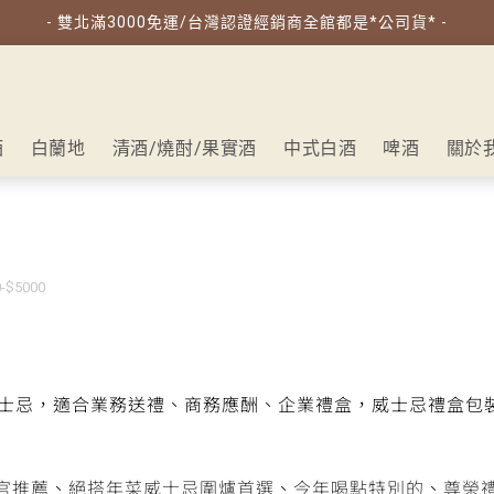
- 雙北滿3000免運/台灣認證經銷商全館都是*公司貨* -
酒
白蘭地
清酒/燒酎/果實酒
中式白酒
啤酒
關於
$5000
士忌，適合業務送禮、商務應酬、企業禮盒，威士忌禮盒包
官推薦
、
絕搭年菜威士忌圍爐首選
、
今年喝點特別的
、
尊榮