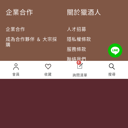
企業合作
關於獵酒人
企業合作
人才招募
成為合作夥伴 ＆ 大宗採
隱私權條款
購
服務條款
聯絡我們
0
會員
收藏
搜尋
詢問清單
Follow Us
TEL:
(02) 77305530
週一至週六 10AM – 7PM
(國定假日休息)