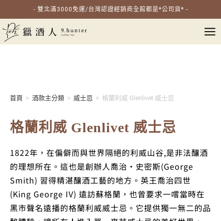
- 雙北滿3000免運/台灣認證經銷商全館都是*公司貨* -
首頁
>
酒款主分類
>
威士忌
>
格蘭利威 Glenlivet 威士忌
格蘭利威 Glenlivet 威士忌
1822年，在偏僻而與世界隔絕的利威山谷,是非法釀酒
的理想所在。這也是創辦人喬治•史密斯(George
Smith) 習得精湛釀酒工藝的地方。英王喬治四世
(King George IV) 遠訪蘇格蘭，也曾要求一嚐當時在
黑市聲名遠播的格蘭利威威士忌。它提供獨一無二的品