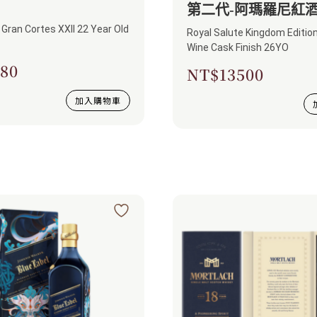
第二代-阿瑪羅尼紅
 Gran Cortes XXII 22 Year Old
版
Royal Salute Kingdom Edition Amarone
Wine Cask Finish 26YO
80
NT$
13500
加入購物車