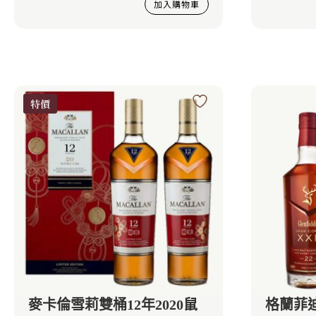
加入購物車
特價
麥卡倫雪莉雙桶12年2020鼠
格蘭菲