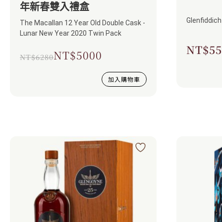
年新春雙入禮盒
Glenfiddich
The Macallan 12 Year Old Double Cask -
Lunar New Year 2020 Twin Pack
NT$
55
NT$
5000
NT$
6280
加入購物車