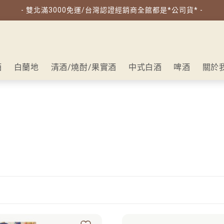
- 雙北滿3000免運/台灣認證經銷商全館都是*公司貨* -
酒
白蘭地
清酒/燒酎/果實酒
中式白酒
啤酒
關於