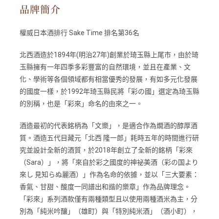
品牌簡介
權威日本酒排行 Sake Time 排名第36名
北西酒造於1894年(明治27年)創業於琦玉縣上尾市，由於琦
玉縣擁有一年四季多彩豐富的自然環境，並且在產業、文
化、學術等各個領域都有相當優秀的發展，有如多元化發展
的國度一樣，於1992年琦玉縣民將「彩の國」選定為琦玉縣
的別稱，也是「彩來」命名的由來之一。
酒造最初的代表銘柄為「文樂」，是適合作為燗酒的醇厚酒
質。酒造五代目藏元「北西 隆一郎」耗時五年的時間進行研
究並設計全新的酒質，於2018年創立了全新的銘柄「彩來
（Sara）」，將「來自於彩之國度的神祕美酒（彩の国より
來し 見知らぬ麗酒）」作為名命的依據，並以「三大要素：
香氣、甘甜、酸度一同譜出和諧的樂章」作為品牌理念。
「彩來」系列酒款僅有兩種類型且以使用兩種酒米為主，分
別為「純米吟釀」（雄町）與「特別純米酒」（酒小町），