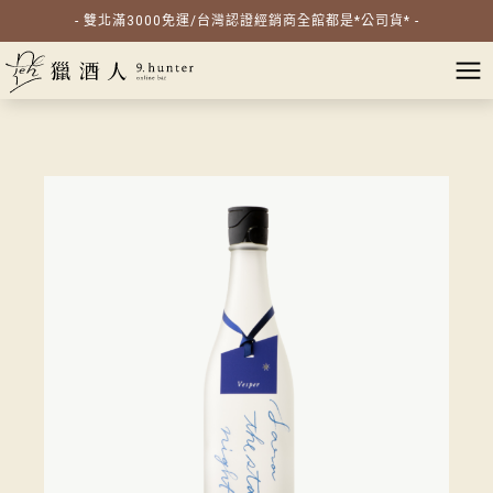
- 雙北滿3000免運/台灣認證經銷商全館都是*公司貨* -