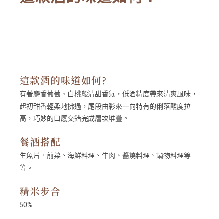
這款酒的味道如何?
有著麝香葡萄、白桃般清甜香氣，低酒精度帶來清爽風味，
起初甜香輕柔地拂過，尾段由彩來一向特有的俐落酸度拉
高，巧妙的口感交錯完成層次堆疊。
餐酒搭配
生魚片、前菜、海鮮料理、牛肉、醬燒料理、鍋物料理等
等。
精米步合
50%