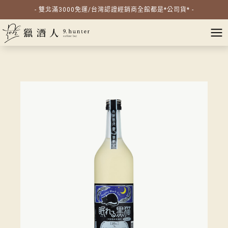
- 雙北滿3000免運/台灣認證經銷商全館都是*公司貨* -