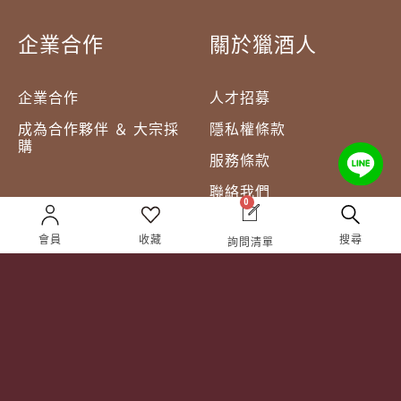
企業合作
關於獵酒人
企業合作
人才招募
成為合作夥伴 ＆ 大宗採
隱私權條款
購
服務條款
聯絡我們
0
會員
收藏
搜尋
詢問清單
Follow Us
TEL:
(02) 77305530
週一至週六 10AM – 7PM
(國定假日休息)