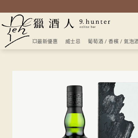
💥最新優惠
威士忌
葡萄酒 / 香檳 / 氣泡