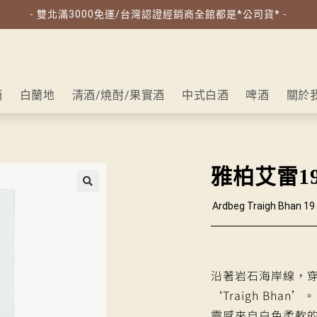
- 雙北滿3000免運/台灣認證經銷商全館都是*公司貨* -
酒
白蘭地
清酒/燒酎/果實酒
中式白酒
啤酒
關於
雅柏艾雷19年
🔍
Ardbeg Traigh Bhan 19 
沿著岩石海岸線，穿過
‘Traigh Bha
靈感來自白色柔軟