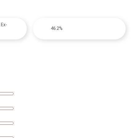
＆Ex-
46.2%