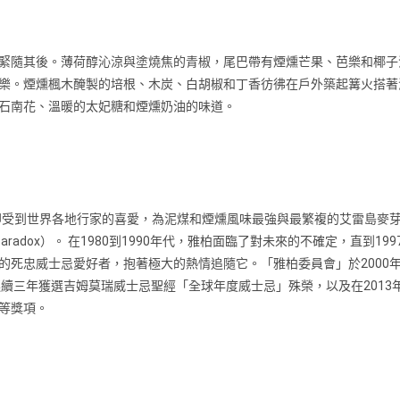
緊隨其後。薄荷醇沁涼與塗燒焦的青椒，尾巴帶有煙燻芒果、芭樂和椰子
樂。煙燻楓木醃製的培根、木炭、白胡椒和丁香彷彿在戶外築起篝火搭著
石南花、溫暖的太妃糖和煙燻奶油的味道。
時即受到世界各地行家的喜愛，為泥煤和煙燻風味最強與最繁複的艾雷島麥
 paradox）。 在1980到1990年代，雅柏面臨了對未來的不確定，直
的死忠威士忌愛好者，抱著極大的熱情追隨它。「雅柏委員會」於2000
連續三年獲選吉姆莫瑞威士忌聖經「全球年度威士忌」殊榮，以及在201
等獎項。