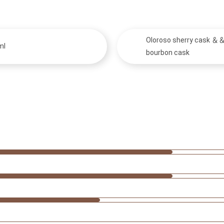
Oloroso sherry cask ＆
ml
bourbon cask