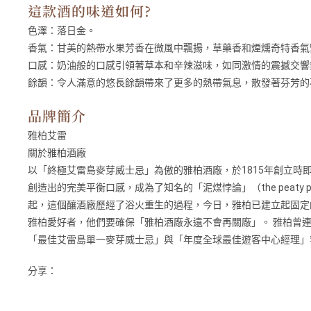
這款酒的味道如何?
色澤：
落日金。
香氣：
甘美的熱帶水果芳香在微風中飄揚，草藥香和煙燻奇特香氣
口感：
奶油般的口感引領著草本和辛辣滋味，如同激情的震撼交響
餘韻：
令人滿意的悠長餘韻帶來了更多的熱帶氣息，散發著芬芳的
品牌簡介
雅柏艾雷
關於雅柏酒廠
以「終極艾雷島麥芽威士忌」為傲的雅柏酒廠，於1815年創立
創造出的完美平衡口感，成為了知名的「泥煤悖論」（the peaty
起，這個釀酒廠歷經了浴火重生的過程，今日，雅柏已建立起固定
雅柏愛好者，他們要確保「雅柏酒廠永遠不會再關廠」。 雅柏曾
「最佳艾雷島單一麥芽威士忌」與「年度全球最佳遊客中心經理」
分享：