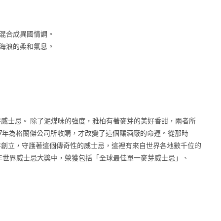
混合成異國情調。
海浪的柔和氣息。
芽威士忌。 除了泥煤味的強度，雅柏有著麥芽的美好香甜，兩者所
到1997年為格蘭傑公司所收購，才改變了這個釀酒廠的命運。從那時
年創立，守護著這個傳奇性的威士忌，這裡有來自世界各地數千位的
3年世界威士忌大獎中，榮獲包括「全球最佳單一麥芽威士忌」、