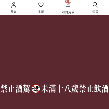
0
企業合作
人才招募
成為合作夥伴 ＆ 大宗採
隱私權條款
會員
收藏
搜尋
詢問清單
購
服務條款
聯絡我們
Follow Us
TEL:
(02) 77305530
週一至週六 10AM – 7PM
(國定假日休息)
有任何問題歡迎加入
官方Line
詢問