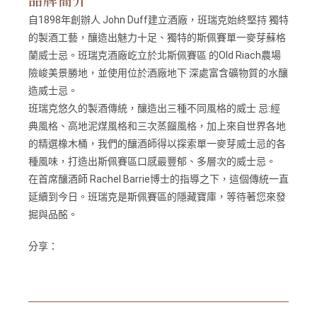
自1898年創辦人 John Duff建立酒廠，班瑞克始終堅持 獨特
的製酒工藝，釀造出魅力十足、獨特的斯佩賽單一麥芽蘇格
蘭威士忌。班瑞克酒廠屹立於北斯佩賽區 的Old Riach農場
險峻美景勝地，並使用位於酒廠地下 深處富含礦物質的水釀
造威士忌。
班瑞克悠久的製酒傳統，釀造出三種不同風格的威士 忌:經
典風格、高地泥煤風格和三次蒸餾風格，加上來自世界各地
的精選橡木桶，我們的釀酒師得以探索單一麥芽威士忌的各
種風味，打造出斯佩賽區口感最豐郁、多層次的威士忌。
在首席釀酒師 Rachel Barrie博士的指導之下，這個傳統一直
延續到今日。班瑞克是斯佩賽區的隱藏寶庫，等待著您來發
掘與品酩。
分享：