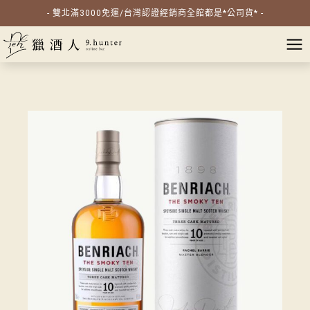
- 雙北滿3000免運/台灣認證經銷商全館都是*公司貨* -