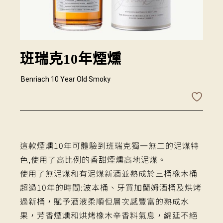
班瑞克10年煙燻
Benriach 10 Year Old Smoky
這款煙燻10年可體驗到班瑞克獨一無二的泥煤特
色,使用了高比例的香甜煙燻高地泥煤。
使用了無泥煤和有泥煤新酒並熟成於三桶橡木桶
超過10年的時間:波本桶、牙買加蘭姆酒桶及烘烤
過新桶，賦予酒液柔順但層次感豐富的熟成水
果，芳香煙燻和烘烤橡木辛香料氣息，綿延不絕