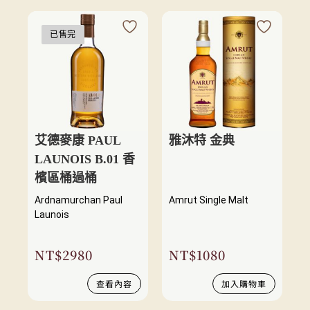
已售完
艾德麥康 PAUL
雅沐特 金典
LAUNOIS B.01 香
檳區桶過桶
Ardnamurchan Paul
Amrut Single Malt
Launois
NT$
2980
NT$
1080
查看內容
加入購物車