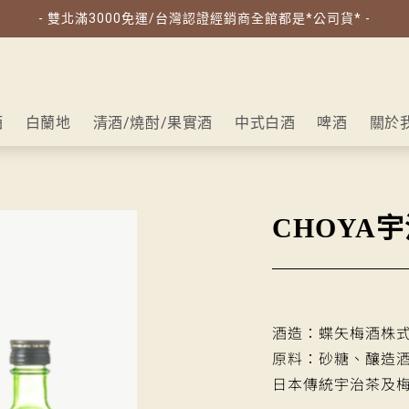
- 雙北滿3000免運/台灣認證經銷商全館都是*公司貨* -
酒
白蘭地
清酒/燒酎/果實酒
中式白酒
啤酒
關於
CHOYA
酒造：蝶矢梅酒株
原料：砂糖、釀造
日本傳統宇治茶及