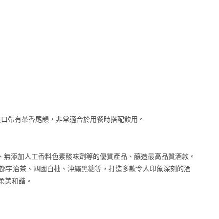
爽口帶有茶香尾韻，非常適合於用餐時搭配飲用。
天然、無添加人工香料色素酸味劑等的優質產品、釀造最高品質酒款。
料，如京都宇治茶、四國白柚、沖繩黑糖等，打造多款令人印象深刻的酒
加柔美和諧。