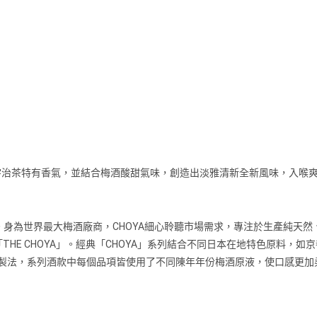
宇治茶特有香氣，並結合梅酒酸甜氣味，創造出淡雅清新全新風味，入喉
事業。身為世界最大梅酒廠商，CHOYA細心聆聽市場需求，專注於生產純
」與「THE CHOYA」。經典「CHOYA」系列結合不同日本在地特色原
忌勾對製法，系列酒款中每個品項皆使用了不同陳年年份梅酒原液，使口感更