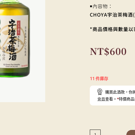
￭內容物：
CHOYA宇治茶梅酒(7
*商品價格與數量以
NT$
600
11 件庫存
購買此酒款，你
會員
查看。
*
特價商品