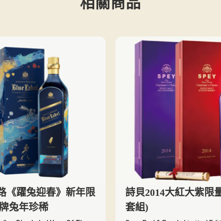
相關商品
路《躍兔迎春》新年限
詩貝2014大紅大紫限
藍牌兔年珍稀
套組)