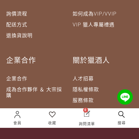
詢價流程
如何成為VIP/VVIP
配送方式
VIP 獵人專屬禮遇
退換貨說明
企業合作
關於獵酒人
企業合作
人才招募
成為合作夥伴 ＆ 大宗採
隱私權條款
購
服務條款
聯絡我們
0
會員
收藏
搜尋
詢問清單