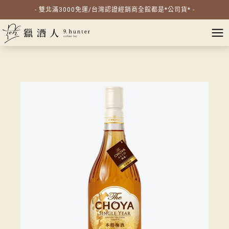
- 雙北滿3000免運/台灣認證經銷商全館都是*公司貨* -