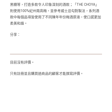
黑糖等，打造多款令人印象深刻的酒款；「THE CHOYA」
則使用100%紀州南高梅，並參考威士忌勾對製法，系列酒
款中每個品項皆使用了不同陳年年份梅酒原液，使口感更加
柔美和諧。
分享：
目前沒有評價。
只有註冊並且購買過商品的顧客才能撰寫評價。