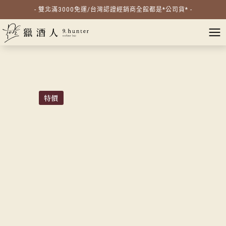
- 雙北滿3000免運/台灣認證經銷商全館都是*公司貨* -
特價