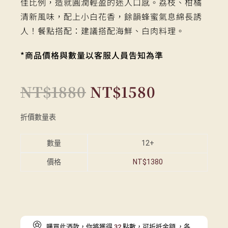
佳比例，造就圓潤輕盈的迷人口感。荔枝、柑橘
清新風味，配上小白花香，餘韻蜂蜜氣息綿長誘
人！餐點搭配：建議搭配海鮮、白肉料理。
*商品價格與數量以客服人員告知為準
NT$
1880
NT$
1580
折價數量表
數量
12+
價格
NT$
1380
購買此酒款，你將獲得
32
點數，可折抵金額
，各