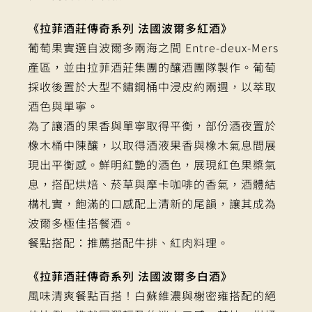
《拉菲酒莊傳奇系列 法國波爾多紅酒》
葡萄果實選自波爾多兩海之間 Entre-deux-Mers
產區，並由拉菲酒莊集團的釀酒團隊製作。葡萄
採收後置於大型不鏽鋼桶中浸皮約兩週，以萃取
酒色與單寧。
為了讓酒的果香與單寧取得平衡，部份酒夜置於
橡木桶中陳釀，以取得酒液果香與橡木氣息間展
現出平衡感。鮮明紅艷的酒色，展現紅色果槳氣
息，搭配烘焙、菸草與摩卡咖啡的香氣，酒體結
構札實，飽滿的口感配上清新的尾韻，讓其成為
波爾多極佳搭餐酒。
餐點搭配：推薦搭配牛排、紅肉料理。
《拉菲酒莊傳奇系列 法國波爾多白酒》
風味清爽餐點百搭！白蘇維濃與榭密雍搭配的絕