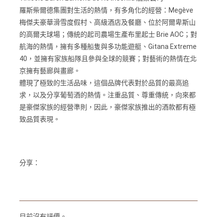
羅斯柴爾德集團對生活的熱情，有多角化的經營：Megève
梅傑夫豪華滑雪度假村、高級酒店及餐廳、位於阿爾卑斯山
的高爾夫球場；傳統的起司農場生產布里起士 Brie AOC；對
航海的熱情，擁有多種船隻與多功能遊艇、Gitana Extreme
40，並擁有家族船隊且參與全球的競賽；對藝術的熱情在北
京擁有藝廊與畫廊。
體現了極致的生活品味，這個品牌代表對於品質的最高追
求，以及分享葡萄酒的熱情。注重品質、尊重傳統，向來都
是豪傑家族的經營準則，因此，豪傑家族推出的酒款都有極
致品質表現。
分享：
目前沒有評價。