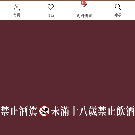
0
企業合作
人才招募
成為合作夥伴 ＆ 大宗採
隱私權條款
會員
收藏
搜尋
詢問清單
購
服務條款
聯絡我們
Follow Us
TEL:
(02) 77305530
週一至週六 10AM – 7PM
(國定假日休息)
有任何問題歡迎加入
官方Line
詢問