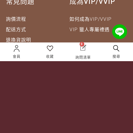
常見問題
成為VIP/VVIP
詢價流程
如何成為VIP/VVIP
配送方式
VIP 獵人專屬禮遇
退換貨說明
0
會員
收藏
搜尋
詢問清單
企業合作
關於獵酒人
企業合作
人才招募
成為合作夥伴 ＆ 大宗採
隱私權條款
購
服務條款
聯絡我們