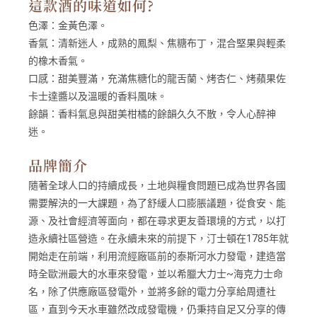
這款酒的味道如何?
色澤：
金黃色澤。
香氣：
清新迷人，成熟的鳳梨、焦糖布丁，混合堅果與輕柔
的橡木香氣。
口感：
甜美豐滿，充滿焦糖化的龍舌蘭、烤杏仁、烤蘋果佐
卡士達醬以及溫暖的香料風味。
餘韻：
香料氣息與甜美柑橘的餘韻久久不散，令人心醉神
迷。
品牌簡介
隨著全球人口的持續成長，土地與糧食問題已成為世界各國
需要解決的一大課題，為了舒緩人口膨脹議題，從食安、能
源、及社會經濟等面向，都在尋求更友善環境的方式，以打
造永續社區營造。在永續未來的前提下，汀士頓在1785年就
開始走在前端，利用流經廠區前的泰斯河水力發電，建造當
時全歐洲最大的水車來發電，並以希臘大力士~海克力士命
名，除了供應廠區發電外，並將多餘的電力分享給周遭社
區，直到今天水車雖然改成發電機，仍秉持自足又分享的傳