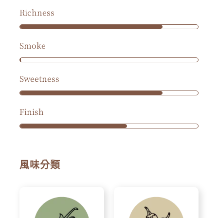
Richness
Smoke
Sweetness
Finish
風味分類