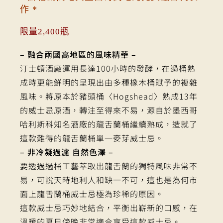
作 *
限量2,400瓶
– 融合兩國高地區的風味精華 –
汀士頓酒廠運用長達100小時的發酵，在過桶熟
成時更能鮮明的呈現出由多種橡木桶賦予的複雜
風味。將原本於豬頭桶〈Hogshead〉熟成13年
的威士忌原酒，轉注至得來不易，源自於墨西哥
哈利斯科知名酒廠的龍舌蘭桶繼續熟成，造就了
這款難得的龍舌蘭桶單一麥芽威士忌。
– 非冷凝過濾 自然色澤 –
要透過過桶工藝萃取出龍舌蘭的獨特風味非常不
易，可說天時地利人和缺一不可，這也是為何市
面上龍舌蘭桶威士忌極為珍稀的原因。
這款威士忌巧妙地結合，平衡出嶄新的口感，在
溫暖的夏日傍晚非常適合享受這款威士忌。