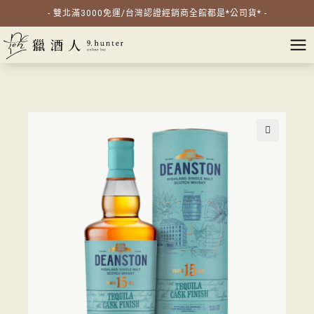
- 雙北滿3000免運/台灣認證經銷商全館都是*公司貨* -
🔍