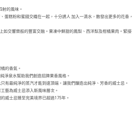
 四射的風味。
糖、蛋糕粉和蜜餞交織在一起，十分誘人 加入一滴水，散發出更多的花香
上如交響樂般的豐富交融。果凍中鮮甜的鳳梨、西洋梨及柑橘果肉。緊接
柑橘的香氣。
礦物質的純淨泉水幫助我們創造招牌果香風格。
此只有最純淨的蒸汽才能到達頂端，讓我們釀造出純淨、芳香的威士忌。
業工藝為威士忌添入新風味層次。
的威士忌臻至完美境界已超過175年。