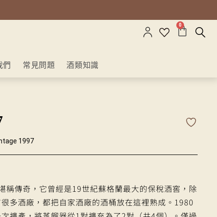
0
我們
常見問題
酒類知識
7
ntage 1997
堪稱傳奇，它曾經是19世紀蘇格蘭最大的保稅酒窖，除
很多酒廠，都把自家酒廠的酒桶放在這裡熟成。1980
次擴產，將蒸餾器從1對擴充為了2對（共4個）。僅過