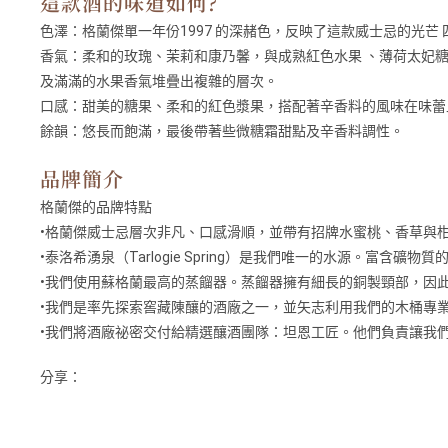
這款酒的味道如何?
色澤：
格蘭傑單一年份1997 的深赭色，反映了這款威士忌的光芒
香氣：
柔和的玫瑰、茉莉和康乃馨，與成熟紅色水果 、薄荷太妃
及滿滿的水果香氣堆疊出複雜的層次。
口感：
甜美的糖果、柔和的紅色漿果，搭配著辛香料的風味在味蕾
餘韻：
悠長而飽滿，最後帶著些微糖霜甜點及辛香料調性。
品牌簡介
格蘭傑的品牌特點
•格蘭傑威士忌層次非凡、口感滑順，並帶有招牌水蜜桃、香草與
•泰洛希湧泉（Tarlogie Spring）是我們唯一的水源。富含
•我們使用蘇格蘭最高的蒸餾器。蒸餾器擁有細長的銅製頸部，因
•我們是率先探索窖藏陳釀的酒廠之一，並矢志利用我們的木桶專
•我們將酒廠祕密交付給精選釀酒團隊：坦恩工匠。他們負責讓我們
分享：