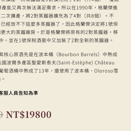
傑產能又再次無法滿足需求。所以在1990年，格蘭傑進
二次擴產，將2對蒸餾器擴充為了4對（共8個）。不
房已經放不下這麼多蒸餾器了，因此格蘭傑決定將1號保
個更大的蒸餾廠房。於是格蘭傑將原有的2對蒸餾器，移
中，並在1號保稅酒窖中又加裝了2對全新的蒸餾器。
核心原酒先是在波本桶（Bourbon Barrels）中熟成
爾多產區聖愛斯泰夫(Saint-Estèphe) Château
的紅葡萄酒桶中熟成了13年，還使用了波本桶、Oloroso雪
酒。
客服人員告知為準
0
NT$
19800