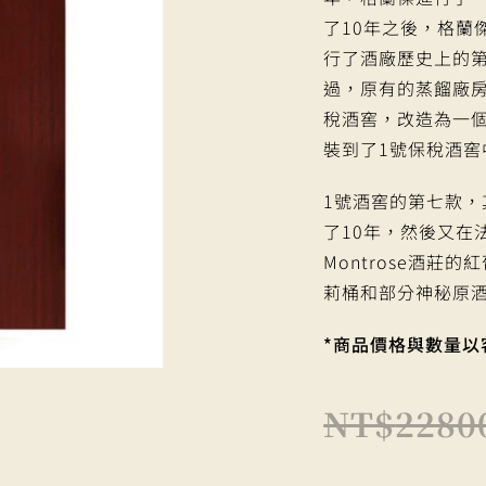
了10年之後，格蘭
行了酒廠歷史上的第
過，原有的蒸餾廠
稅酒窖，改造為一
裝到了1號保稅酒窖
1號酒窖的第七款，其
了10年，然後又在法國波
Montrose酒莊
莉桶和部分神秘原
*商品價格與數量以
NT$
2280