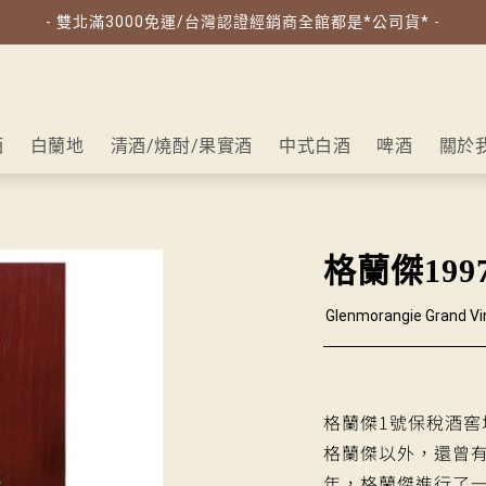
- 雙北滿3000免運/台灣認證經銷商全館都是*公司貨* -
酒
白蘭地
清酒/燒酎/果實酒
中式白酒
啤酒
關於
格蘭傑199
Glenmorangie Grand Vi
格蘭傑1號保稅酒窖
格蘭傑以外，還曾有
年，格蘭傑進行了一