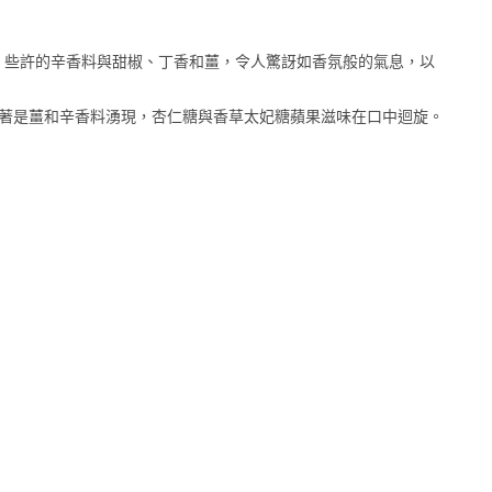
，些許的辛香料與甜椒、丁香和薑，令人驚訝如香氛般的氣息，以
著是薑和辛香料湧現，杏仁糖與香草太妃糖蘋果滋味在口中迴旋。