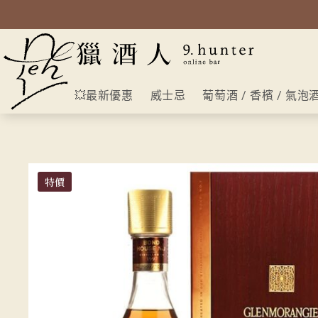
💥最新優惠
威士忌
葡萄酒 / 香檳 / 氣泡
特價