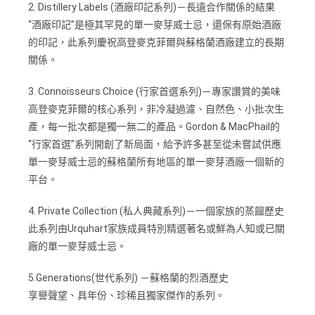
2. Distillery Labels (酒廠印記系列)－長遠合作關係的結果
“酒廠印記”是極其罕見的單一麥芽威士忌，還保有原始酒廠
的印記，此系列慶祝高登麥克菲爾與蘇格蘭酒廠建立的長期
關係。
3. Connoisseurs Choice (行家首選系列)－專家讚賞的美味
高登麥克菲爾的核心系列，非冷凝過濾、自然色、小批次生
產，每一批次都是獨一無二的產品。Gordon & MacPhail的
“行家首選”系列開創了新局面，給予許多甚至從未嘗試供應
單一麥芽威士忌的蘇格蘭所有地區的單一麥芽酒廠一個新的
平台。
4. Private Collection (私人典藏系列)－一個家族的蒸餾歷史
此系列由Urquhart家族成員特別精選著名或鮮為人知或已關
廠的單一麥芽威士忌。
5.Generations(世代系列) －蘇格蘭的烈酒歷史
享譽聲望、具年份、珍稀且獨家傑作的系列。