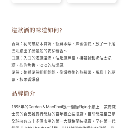
這款酒的味道如何?
香氣：
初聞帶點木質調、新鮮水梨、蜂蜜蛋糕，放了一下尾
巴則跑出了戀愛般的麥芽糖香～
​口感：
入口的酒感溫潤，油脂感豐富，接著鹹甜奶油太妃
糖、些許焦香、淡淡的灰燼感
​尾韻：
整體尾韻細細綿綿，像燉煮後的熟蘋果、蛋糕上的糖
霜、核果香爆發
品牌簡介
1895年的Gordon & MacPhail是一間從Elgin小鎮上…..兼賣威
士忌的食品雜貨行發跡的百年獨立裝瓶廠，目前發展至已是
全球擁有五十多個市場的第一大蘇格蘭裝瓶廠。早在第一代