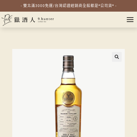
- 雙北滿3000免運/台灣認證經銷商全館都是*公司貨* -
🔍