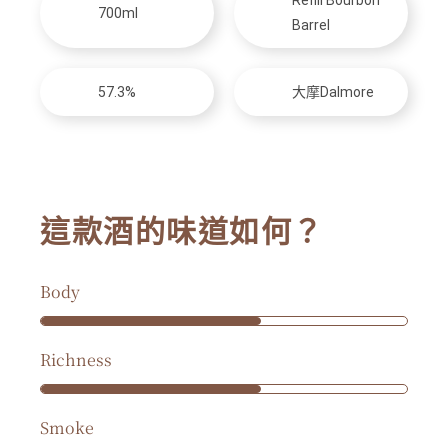
Refill Bourbon
700ml
Barrel
57.3%
大摩Dalmore
這款酒的味道如何？
Body
Richness
Smoke