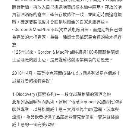
購買新酒，再放入自己挑選購買的橡木桶中陳年。存放於購
買新酒酒廠的倉庫，確保存放條件一致，並固定時間追蹤觀
察，確定要裝瓶後才會回到埃爾金的自家倉庫存放。
• Gordon & MacPhail不以獨立裝瓶廠自居，而是期許自己做
為專業的木桶專家，為每一種威士忌挑選最合適的橡木桶存
放。
•125年以來，Gordon & MacPhail裝瓶過100多間蘇格蘭威
士忌酒廠的威士忌，是見證蘇格蘭酒業興衰的活歷史。
2018年4月，高登麥克菲爾(G&M)以五個系列滿足各個威士
忌愛好者的獨特喜好：
1. Discovery (探索系列)－一段穿越蘇格蘭的烈酒之旅
此系列為風味導向系列，運用了傳承Urquhart家族四代的經
驗與專業，以蘇格蘭威士忌三大風味為主軸(雪莉、波本與
煙燻)，為品飲者提供了品鑑高登麥克菲爾單一麥芽蘇格蘭
威士忌的一個完美起點。