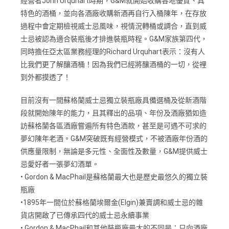
經營者Johh Urquhart時期，G&M就開始收購各地優質、具
特色的酒桶，並向各酒廠收購新酒再自行入桶陳年，在存放
過程中會定期檢視威士忌風味，視情況轉桶或調合，直到威
士忌被認為適合裝瓶後才排進裝瓶時程。G&M家族第四代，
同時擔任亞太區業務經理的Richard Urquhart表示：沒有人
比我們更了解釀酒桶！因為我們已經將釀酒桶的一切，從裡
到外都摸透了！
目前沒有一間蘇格蘭威士忌獨立裝瓶廠具備選桶及從新酒階
段就開始陳年的能力，且其釋出的品項、年份及酒廠猶如造
訪蘇格蘭各區酒廠嘗遍所有特色酒款，甚至是可遇不可求的
夢幻陳年老酒。G&M突破既有經營模式，不被酒廠年份酒的
供應量限制，無論是多元性、全面性及數量，G&M提供威士
忌愛好者一張夢幻酒單。
• Gordon & MacPhail是蘇格蘭最大也是歷史最悠久的獨立裝
瓶廠
•1895年一間位於蘇格蘭埃爾金(Elgin)兼賣調和威士忌的雜
貨店開啟了已傳承四代的威士忌永續事業
• Gordon & MacPhail和其他裝瓶廠最大的不同是：只向酒廠