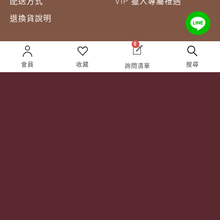
配送方式
VIP 獵人專屬禮遇
退換貨說明
0
企業合作
關於獵酒人
會員
收藏
搜尋
詢問清單
企業合作
人才招募
成為合作夥伴 ＆ 大宗採
隱私權條款
購
服務條款
聯絡我們
Follow Us