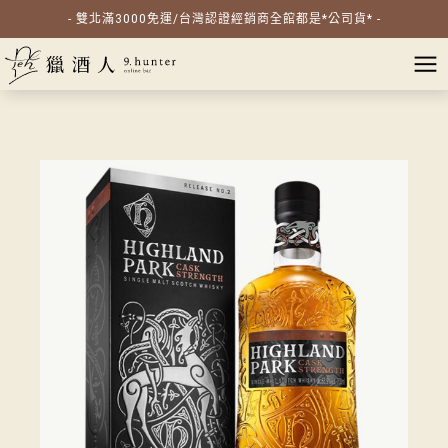
- 雙北滿3000免運/台灣認證經銷商全館都是*公司貨* -