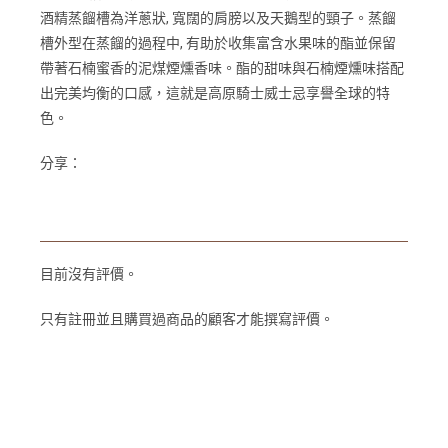
酒精蒸餾槽為洋蔥狀, 寬闊的肩膀以及天鵝型的頸子。蒸餾
槽外型在蒸餾的過程中, 有助於收集富含水果味的酯並保留
帶著石楠蜜香的泥煤煙燻香味。酯的甜味與石楠煙燻味搭配
出完美均衡的口感，這就是高原騎士威士忌享譽全球的特
色。
分享：
目前沒有評價。
只有註冊並且購買過商品的顧客才能撰寫評價。