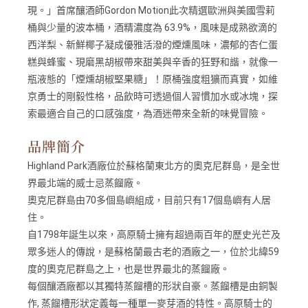
現。」首席釀酒師Gordon Motion此次精選歐洲與美國雪莉
桶與少量的波本桶，酒精濃度為 63.9%，風味是成熟欲滴的
西洋梨、新鮮椰子凝成優雅活潑的煙燻風味，濃郁的杏仁蛋
糕與蜂蜜、現磨黑胡椒帶來甜美與辛香的狂野和諧，就像一
瓶液態的「煙燻胡椒堅果糖」！原桶強度粗獷而真實，如維
京勇士的剛毅性格，品飲時可透過個人習慣加水或冰塊，探
索最適合自己的口感強度，為酒迷帶來全新的味覺冒險。
品牌簡介
Highland Park酒廠位於蘇格蘭東北方的奧克尼群島，是全世
界最北端的威士忌蒸餾廠。
奧克尼群島由70多個島嶼組成，目前只有17個島嶼有人居
住。
自1798年誕生以來，高原騎士擁有超過兩百年的歷史光芒及
眾多迷人的傳說，是蘇格蘭最古老的酒廠之一，位於北緯59
度的奧克尼群島之上，也是世界最北的蒸餾廠。
每個釀酒廠都以其獨特蒸餾槽的形狀自豪。蒸餾槽是由銅製
作, 蒸餾槽形狀定義每一種單一麥芽酒的特性。高原騎士的