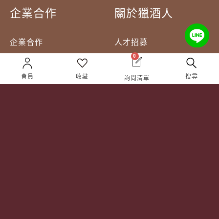
企業合作
關於獵酒人
企業合作
人才招募
0
成為合作夥伴 ＆ 大宗採
隱私權條款
購
服務條款
會員
收藏
搜尋
詢問清單
聯絡我們
Follow Us
TEL:
(02) 77305530
週一至週六 10AM – 7PM
(國定假日休息)