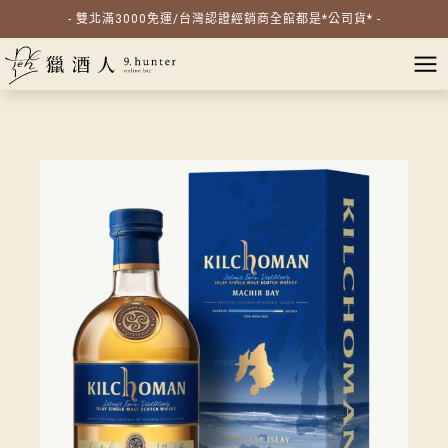
- 雙北滿3000免運/台灣認證經銷商全館都是*公司貨* -