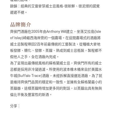
餘韻：
經典的艾雷麥芽威士忌風格-很新鮮、很泥煤的感覺
遲遲不褪。
品牌簡介
齊侯門酒廠在2005年由Anthony Will建立，坐落艾拉島(Isle
of Islay)崎嶇西海岸旁的一個農場。在這間農場式的酒廠將
威士忌製程帶回2百年前最傳統的工藝製法，從種植大麥地
板發酵、糖化、發酵、蒸餾、熟成到威士忌瓶裝，製程都不
假他人之手，全在酒廠內完成。
為了呈現出最傳統風格的蘇格蘭威士忌，齊侯門所有的威士
忌都是採用非冷凝過濾。所使用的波本橡木桶來自於美國水
牛城(Buffalo Trace)酒廠，未經拆解直接運抵酒廠，為了就
是維持齊侯門品質的穩定和一致性。並擁有全蘇格蘭最小的
蒸餾器，這樣蒸餾時增加更多同的對話，以蒸餾出具有無與
倫比平衡及豐富性的新酒。
分享：