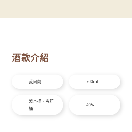
酒款介紹
愛爾蘭
700ml
波本桶、雪莉
40%
桶