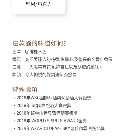
堅果/巧克力
這款酒的味道如何?
色澤：
咖啡橡木色。
香氣：
充斥著迷人的花香,柑橘,以及悠長的辛香料香氣。
口感：
一入喉帶有花香,碎杏仁以及胡椒的風味。
餘韻：
令人愉悦的餘韻濃郁而悠長。
特殊獎項
・2018年WSC國際烈酒與葡萄酒大賽銀獎
・2018年ISC國際烈酒大賽銀獎
・2018年舊金山世界烈酒競賽銀獎
・2018年 WORLD SPIRITS AWARD金獎
・2019年WZARDS OF WHISKY最佳風雲酒廠金獎