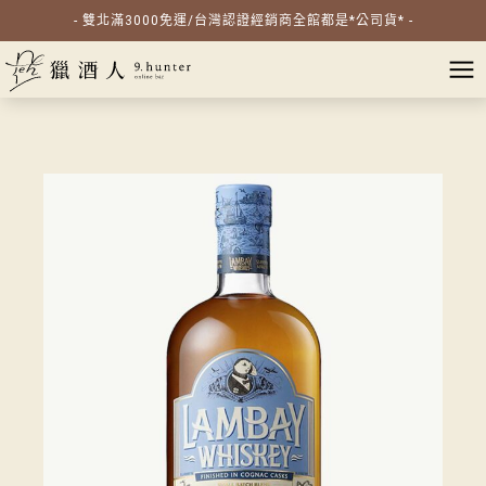
- 雙北滿3000免運/台灣認證經銷商全館都是*公司貨* -