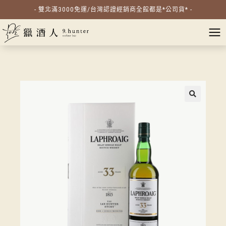
- 雙北滿3000免運/台灣認證經銷商全館都是*公司貨* -
🔍