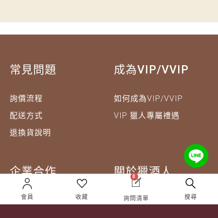
常見問題
成為VIP/VVIP
詢價流程
如何成為VIP/VVIP
配送方式
VIP 獵人專屬禮遇
退換貨說明
企業合作
關於獵酒人
0
會員
收藏
搜尋
詢問清單
企業合作
人才招募
成為合作夥伴 ＆ 大宗採
隱私權條款