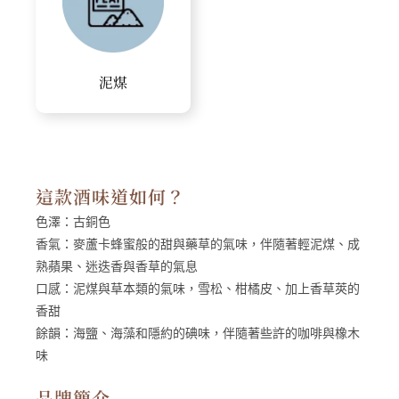
泥煤
這款酒味道如何？
色澤：
古銅色
香氣：
麥蘆卡蜂蜜般的甜與藥草的氣味，伴隨著輕泥煤、成
熟蘋果、迷迭香與香草的氣息
口感：
泥煤與草本類的氣味，雪松、柑橘皮、加上香草莢的
香甜
餘韻：
海鹽、海藻和隱約的碘味，伴隨著些許的咖啡與橡木
味
品牌簡介