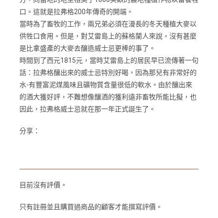
口。這就是拉弗格200年傳奇的開端。
當時為了畜牧的工作，兩兄弟必須在漫長的冬天種植大麥以
供牲口食用。但是，對艾雷島上的蘇格蘭人來說，沒有甚麼
是比拿盛產的大麥去釀造威士忌更棒的事了。
時間到了西元1815元，當時艾雷島上的居民早已流傳著一句
話：拉弗格釀出來的威士忌特別好喝，因為那兒有非常好的
水-有豐富泥煤風味且礦物質含量很低的軟水。由於釀出來
的酒大獲好評，不難想像釀酒的獲利遠非畜牧所能比擬，也
因此，拉弗格威士忌就在那一年正式誕生了。
分享：
目前沒有評價。
只有註冊並且購買過商品的顧客才能撰寫評價。