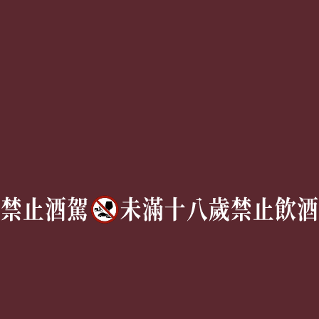
購
服務條款
聯絡我們
Follow Us
TEL:
(02) 77305530
週一至週六 10AM – 7PM
(國定假日休息)
有任何問題歡迎加入
官方Line
詢問