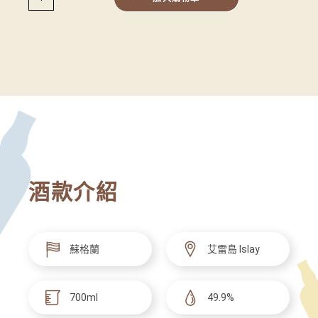
酒款介紹
蘇格蘭
艾雷島 Islay
700ml
49.9%