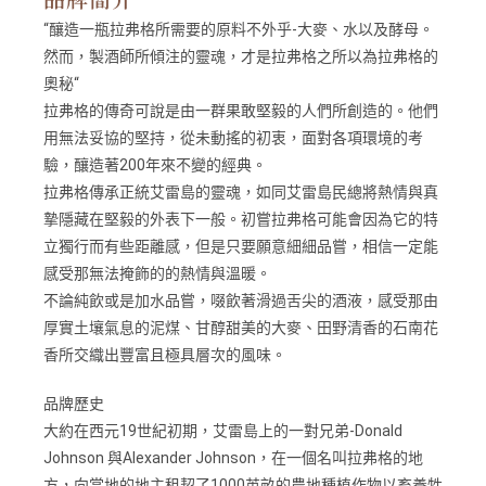
“釀造一瓶拉弗格所需要的原料不外乎-大麥、水以及酵母。
然而，製酒師所傾注的靈魂，才是拉弗格之所以為拉弗格的
奧秘“
拉弗格的傳奇可說是由一群果敢堅毅的人們所創造的。他們
用無法妥協的堅持，從未動搖的初衷，面對各項環境的考
驗，釀造著200年來不變的經典。
拉弗格傳承正統艾雷島的靈魂，如同艾雷島民總將熱情與真
摯隱藏在堅毅的外表下一般。初嘗拉弗格可能會因為它的特
立獨行而有些距離感，但是只要願意細細品嘗，相信一定能
感受那無法掩飾的的熱情與溫暖。
不論純飲或是加水品嘗，啜飲著滑過舌尖的酒液，感受那由
厚實土壤氣息的泥煤、甘醇甜美的大麥、田野清香的石南花
香所交織出豐富且極具層次的風味。
品牌歷史
大約在西元19世紀初期，艾雷島上的一對兄弟-Donald
Johnson 與Alexander Johnson，在一個名叫拉弗格的地
方，向當地的地主租契了1000英畝的農地種植作物以畜養牲