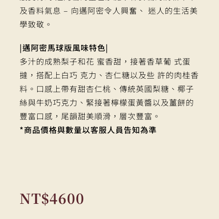
及香料氣息 – 向邁阿密令人興奮、 迷人的生活美
學致敬。
|邁阿密馬球版風味特色|
多汁的成熟梨子和花 蜜香甜，接著香草葡 式蛋
撻，搭配上白巧 克力、杏仁糖以及些 許的肉桂香
料。口感上帶有甜杏仁桃、傳統英國梨糖、椰子
絲與牛奶巧克力、緊接著檸檬蛋黃醬以及薑餅的
豐富口感，尾韻甜美順滑，層次豐富。
*商品價格與數量以客服人員告知為準
NT$
4600