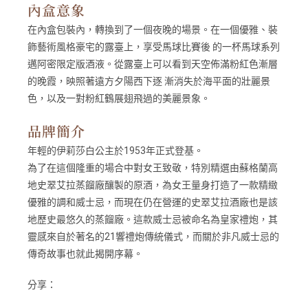
內盒意象
在內盒包裝內，轉換到了一個夜晚的場景。在一個優雅、裝
飾藝術風格豪宅的露臺上，享受馬球比賽後 的一杯馬球系列
邁阿密限定版酒液。從露臺上可以看到天空佈滿粉紅色漸層
的晚霞，映照著遠方夕陽西下逐 漸消失於海平面的壯麗景
色，以及一對粉紅鶴展翅飛過的美麗景象。
品牌簡介
年輕的伊莉莎白公主於1953年正式登基。
為了在這個隆重的場合中對女王致敬，特別精選由蘇格蘭高
地史翠艾拉蒸餾廠釀製的原酒，為女王量身打造了一款精緻
優雅的調和威士忌，而現在仍在營運的史翠艾拉酒廠也是該
地歷史最悠久的蒸餾廠。這款威士忌被命名為皇家禮炮，其
靈感來自於著名的21響禮炮傳統儀式，而關於非凡威士忌的
傳奇故事也就此揭開序幕。
分享：