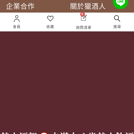
企業合作
關於獵酒人
0
企業合作
人才招募
會員
收藏
搜尋
詢問清單
成為合作夥伴 ＆ 大宗採
隱私權條款
購
服務條款
聯絡我們
Follow Us
TEL:
(02) 77305530
週一至週六 10AM – 7PM
(國定假日休息)
有任何問題歡迎加入
官方Line
詢問