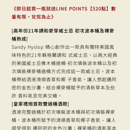
《即日起買一瓶就送LINE POINTS【520點】數
量有限，兌完為止》
|高年份21年調和麥芽威士忌 初次波本桶及裸麥
桶熟成|
Sandy Hyslop 精心創作出一款具有獨特美國風
味特色的21年蘇格蘭調和 式威士忌，以兩大經典
的美國威士忌橡木桶過桶-初次填裝波本桶以及初
次填裝裸麥桶過桶方式完成這一款威士忌。波本
桶帶給酒液滑順香草和椰 子香氣，讓人想起邁阿
密的金色沙灘，結合裸麥桶賦予的清新草本及些
許 香料氣息完美交織。
|皇家禮炮首款雙過桶酒款|
酒液完整過桶於初次填裝波本桶與初次填裝裸麥
桶，波本桶所賦予的滑順香草和椰子香氣 – 讓人
感受得到 邁阿密的金色沙灘；裸麥桶的清新草本