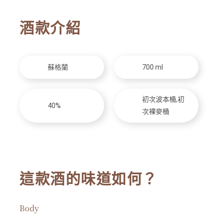
酒款介紹
蘇格蘭
700 ml
初次波本桶,初
40%
次裸麥桶
這款酒的味道如何？
Body