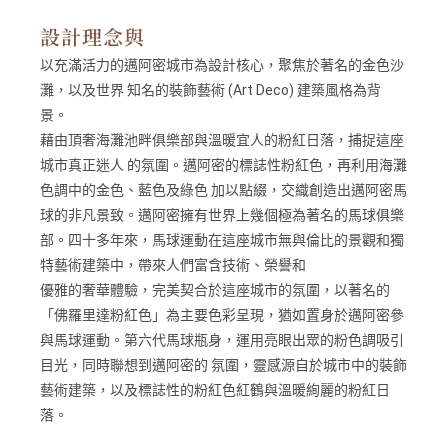
設計理念與
以充滿活力的邁阿密城市為設計核心，聚焦於著名的金色沙
灘，以及世界 知名的裝飾藝術 (Art Deco) 建築風格為背
景。
藉由頂奢海灘池畔俱樂部與溫暖宜人的粉紅日落，捕捉這座
城市真正迷人 的氛圍。邁阿密的標誌性粉紅色，再利用海灘
色調中的金色、藍色及綠色 加以點綴，交織創造出邁阿密馬
球的非凡景致。邁阿密擁有世界上幾個極為著名的馬球俱樂
部。四十多年來，馬球運動在這座城市無與倫比的景觀和獨
特藝術建築中，帶來人們富含技術、榮譽和
優雅的奢華體驗，完美契合於這座城市的氛圍，以著名的
「佛羅里達粉紅色」為主要色彩呈現，猶如置身於邁阿密參
與馬球運動。第六代馬球瓶身，運用亮眼出眾的粉色調吸引
目光，同時聯想到邁阿密的 氛圍，靈感源自於城市中的裝飾
藝術建築，以及標誌性的粉紅色紅鶴與溫暖絢麗的粉紅日
落。