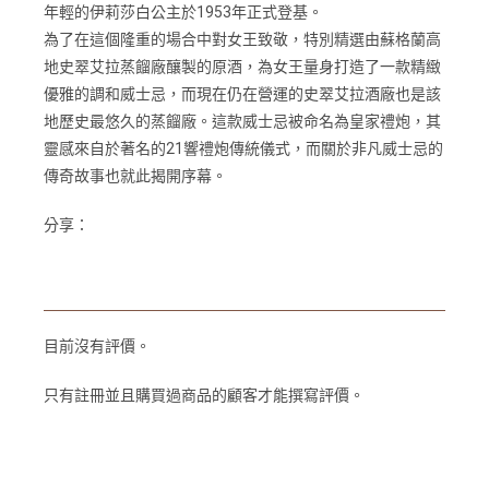
年輕的伊莉莎白公主於1953年正式登基。
為了在這個隆重的場合中對女王致敬，特別精選由蘇格蘭高
地史翠艾拉蒸餾廠釀製的原酒，為女王量身打造了一款精緻
優雅的調和威士忌，而現在仍在營運的史翠艾拉酒廠也是該
地歷史最悠久的蒸餾廠。這款威士忌被命名為皇家禮炮，其
靈感來自於著名的21響禮炮傳統儀式，而關於非凡威士忌的
傳奇故事也就此揭開序幕。
分享：
目前沒有評價。
只有註冊並且購買過商品的顧客才能撰寫評價。