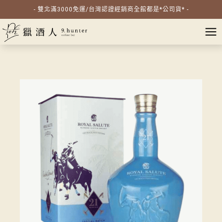
- 雙北滿3000免運/台灣認證經銷商全館都是*公司貨* -