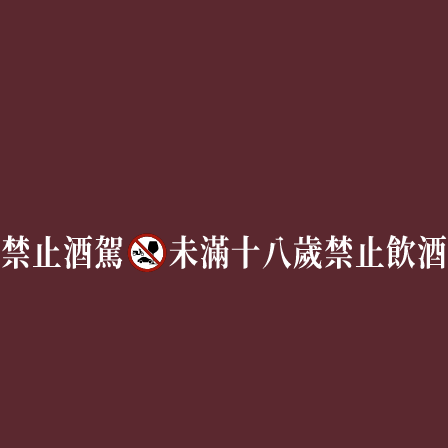
Follow Us
TEL:
(02) 77305530
週一至週六 10AM – 7PM
(國定假日休息)
有任何問題歡迎加入
官方Line
詢問
Copyright © 2026 | 獵酒人 All rights reserved.