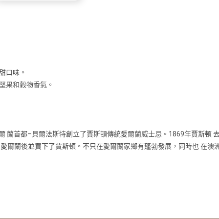
甜口味。
堅果和穀物香氣。
爾 蘭首都–貝爾法斯特創立了賈斯頓傳統愛爾蘭威士忌。1869年賈斯頓 
 愛爾蘭後並買下了賈斯頓。不只在愛爾蘭家鄉有蓬勃發展，同時也 在澳