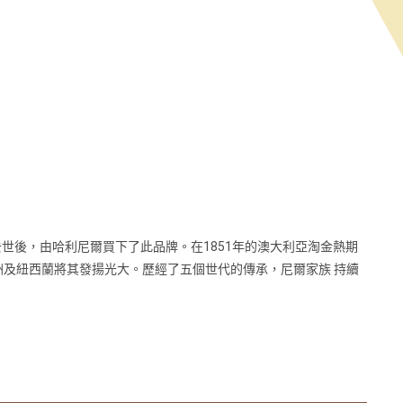
去世後，由哈利尼爾買下了此品牌。在1851年的澳大利亞淘金熱期
洲及紐西蘭將其發揚光大。歷經了五個世代的傳承，尼爾家族 持續