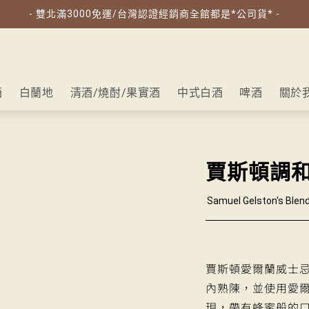
- 雙北滿3000免運/台灣認證經銷商全館都是*公司貨* -
酒
白蘭地
清酒/燒酎/果實酒
中式白酒
啤酒
關於
賈斯頓調
Samuel Gelston's Blend
賈斯頓愛爾蘭威士
內熟陳，並使用愛
現，帶有蜂蜜般的