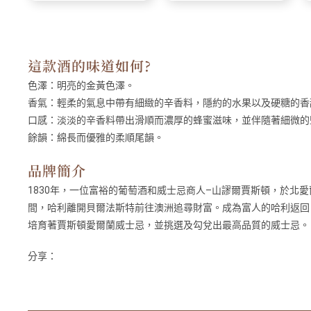
這款酒的味道如何?
色澤：
明亮的金黃色澤。
香氣：
輕柔的氣息中帶有細緻的辛香料，隱約的水果以及硬糖的香
口感：
淡淡的辛香料帶出滑順而濃厚的蜂蜜滋味，並伴隨著細微的
餘韻：
綿長而優雅的柔順尾韻。
品牌簡介
1830年，一位富裕的葡萄酒和威士忌商人–山謬爾賈斯頓，於北愛
間，哈利離開貝爾法斯特前往澳洲追尋財富。成為富人的哈利返回
培育著賈斯頓愛爾蘭威士忌，並挑選及勾兌出最高品質的威士忌。
分享：