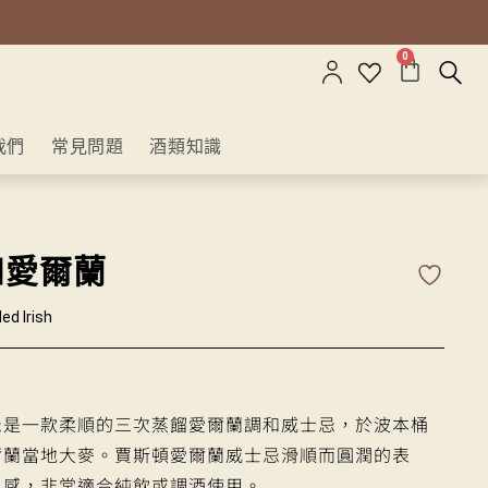
0
我們
常見問題
酒類知識
和愛爾蘭
ed Irish
忌是一款柔順的三次蒸餾愛爾蘭調和威士忌，於波本桶
爾蘭當地大麥。賈斯頓愛爾蘭威士忌滑順而圓潤的表
口感，非常適合純飲或調酒使用。