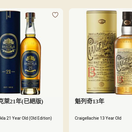
萊21年(已絕版)
魁列奇13年
kla 21 Year Old (Old Edition)
Craigellachie 13 Year Old