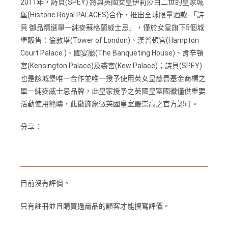
2011年，詩貝(SPEY) 將與英國女皇伊莉莎白二世的皇家城
堡(Historic Royal PALACES)合作，推出全球限量酒款-「詩
貝 御品精選單一純麥蘇格蘭威士忌」，僅於女皇旗下5個城
堡販售：倫敦塔(Tower of London)、漢普頓宮(Hampton
Court Palace )、國宴廳(The Banqueting House)、肯辛頓
宮(Kensington Palace)及裘宮(Kew Palace)；詩貝(SPEY)
也是該城堡唯一合作並唯一授予使用英女皇慈善基金商標之
單一純麥威士忌品牌，此皇家授予之英國皇室國徽僅供重要
活動使用範疇，此徽飾象徵英國皇室最崇高之官方認可。
分享：
目前沒有評價。
只有註冊並且購買過商品的顧客才能撰寫評價。