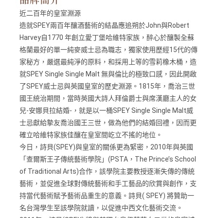
近二百年的皇室淵源
造就SPEY兩百年釀酒藝術的結晶應追朔於John與Robert
Harvey自1770 年創立愛丁堡哈維特家族，醉心於釀製全蘇
格蘭最好的單一純麥威士忌為職志，獨家使用歷經15代的傳
家秘方，嚴選最純淨的原料，和採用上等的雪莉橡木桶，造
就SPEY Single Single Malt 無與倫比的極致口感，因此開啟
了SPEY威士忌與英國皇室的歷史淵源。1815年，喬治三世
國王統治期間，當時英國大詩人拜倫爵士與席漢廳主人的女
兒-安娜貝拉結婚-，就是以一桶SPEY Single Single Malt威
士忌獻給摯友喬治國王三世，做為他們的結婚回禮，因而更
確立哈維特家族佳釀在皇室間屹立不搖的地位。
今日，詩貝(SPEY)與皇室的關係更為緊密，2010年與英國
「查爾斯王子傳統藝術學院」(PSTA，The Prince’s School
of Traditional Arts)合作，該學院主要教授逐漸失傳的傳統
藝術，並促進全球對傳統藝術和手工藝品的欣賞與創作，支
持當代藝術賦予藝術品重生的意義。詩貝( SPEY) 將贊助一
名台灣學生至該學院就讀，以促進中西文化藝術交流。