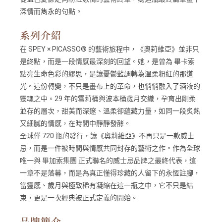
深情而雋永的句點。
系列介紹
在 SPEY × PICASSO® 的藝術旅程中，《奧莉維亞》並非只
是終點，而是一段情感最深刻的回望。她，是曾為 畢卡索
點亮生命色彩的繆思，是讓憂鬱藍調轉為溫柔粉紅的那道
光。這份轉變，不只是畫布上的革命，也悄悄融入了酒液的
靈魂之中。29 年的雪莉桶與波本桶歲月交織，孕育出剛柔
並存的層次，甜美而深邃、溫柔卻蘊藏力量，如同一段炙熱
又細膩的情感，在時間中靜靜發酵。
全球僅 720 瓶的發行，讓《奧莉維亞》不再只是一款威士
忌，而是一件被時間與情感共同封存的藝術之作。作為全球
唯一與 畢加索集團 正式聯名的威士忌品牌之最終代表，這
一章不是落幕，而是為真正懂得珍藏的人留下的永恆註腳，
當靈感、歲月與極致稀有凝縮在這一瓶之中，它不只是結
束，更是一次經典被正式定義的開始。
品牌簡介