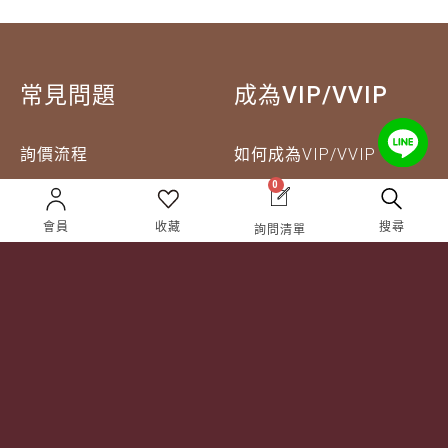
常見問題
成為VIP/VVIP
詢價流程
如何成為VIP/VVIP
0
配送方式
VIP 獵人專屬禮遇
退換貨說明
會員
收藏
搜尋
詢問清單
企業合作
關於獵酒人
企業合作
人才招募
成為合作夥伴 ＆ 大宗採
隱私權條款
購
服務條款