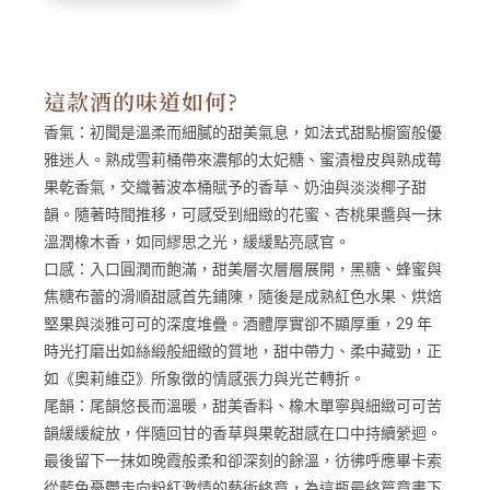
這款酒的味道如何?
香氣：
初聞是溫柔而細膩的甜美氣息，如法式甜點櫥窗般優
雅迷人。熟成雪莉桶帶來濃郁的太妃糖、蜜漬橙皮與熟成莓
果乾香氣，交織著波本桶賦予的香草、奶油與淡淡椰子甜
韻。隨著時間推移，可感受到細緻的花蜜、杏桃果醬與一抹
溫潤橡木香，如同繆思之光，緩緩點亮感官。
口感：
入口圓潤而飽滿，甜美層次層層展開，黑糖、蜂蜜與
焦糖布蕾的滑順甜感首先鋪陳，隨後是成熟紅色水果、烘焙
堅果與淡雅可可的深度堆疊。酒體厚實卻不顯厚重，29 年
時光打磨出如絲緞般細緻的質地，甜中帶力、柔中藏勁，正
如《奧莉維亞》所象徵的情感張力與光芒轉折。
尾韻：
尾韻悠長而溫暖，甜美香料、橡木單寧與細緻可可苦
韻緩緩綻放，伴隨回甘的香草與果乾甜感在口中持續縈迴。
最後留下一抹如晚霞般柔和卻深刻的餘溫，彷彿呼應畢卡索
從藍色憂鬱走向粉紅激情的藝術終章，為這瓶最終篇章畫下