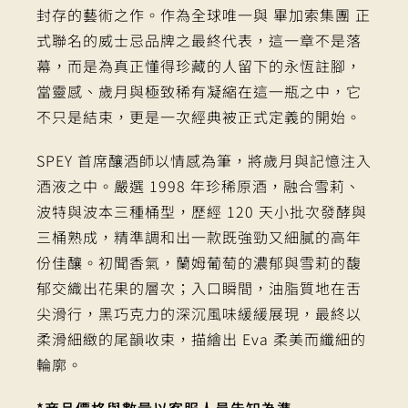
封存的藝術之作。作為全球唯一與 畢加索集團 正
式聯名的威士忌品牌之最終代表，這一章不是落
幕，而是為真正懂得珍藏的人留下的永恆註腳，
當靈感、歲月與極致稀有凝縮在這一瓶之中，它
不只是結束，更是一次經典被正式定義的開始。
SPEY 首席釀酒師以情感為筆，將歲月與記憶注入
酒液之中。嚴選 1998 年珍稀原酒，融合雪莉、
波特與波本三種桶型，歷經 120 天小批次發酵與
三桶熟成，精準調和出一款既強勁又細膩的高年
份佳釀。初聞香氣，蘭姆葡萄的濃郁與雪莉的馥
郁交織出花果的層次；入口瞬間，油脂質地在舌
尖滑行，黑巧克力的深沉風味緩緩展現，最終以
柔滑細緻的尾韻收束，描繪出 Eva 柔美而纖細的
輪廓。