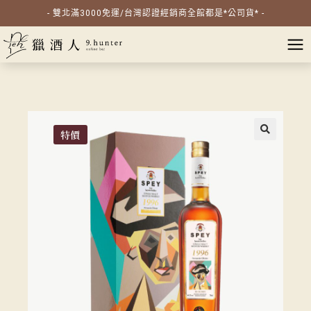
- 雙北滿3000免運/台灣認證經銷商全館都是*公司貨* -
特價
🔍