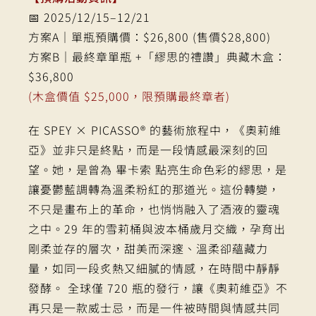
📅 2025/12/15–12/21
方案A｜單瓶預購價：$26,800 (售價$28,800)
方案B｜最終章單瓶 +「繆思的禮讚」典藏木盒：
$36,800
(木盒價值 $25,000，限預購最終章者)
在 SPEY × PICASSO® 的藝術旅程中，《奧莉維
亞》並非只是終點，而是一段情感最深刻的回
望。她，是曾為 畢卡索 點亮生命色彩的繆思，是
讓憂鬱藍調轉為溫柔粉紅的那道光。這份轉變，
不只是畫布上的革命，也悄悄融入了酒液的靈魂
之中。29 年的雪莉桶與波本桶歲月交織，孕育出
剛柔並存的層次，甜美而深邃、溫柔卻蘊藏力
量，如同一段炙熱又細膩的情感，在時間中靜靜
發酵。 全球僅 720 瓶的發行，讓《奧莉維亞》不
再只是一款威士忌，而是一件被時間與情感共同