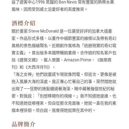
設了遊客中心1996 蒸餾的 Ben Nevis 常有豐富的熱帶水果
風味，因而受到威士忌愛好者的高度推崇。
酒標介紹
關於畫家:Steve McDonald 是一位廣受好評的加拿大插畫
家。作品形式多樣，以畫作中細節豐富的線條以及帶有奇幻
風格的景色描繪聞名。近期創作風格為「逃避現實的奇幻寫
實主義」。曾出版多本國際暢銷畫冊。合作過的知名客戶包
括《建築文摘》、藍人樂團、Amazon Prime、《娛樂周
刊》和《大西洋月刊》。
「海之女神」他們說靈感乍現就像閃電，但這次，更像是被
拖入風暴大海的深處。我正專心忙著自己的事，突然間她就
出現了——狂野的捲髮纏繞著海藻，眼中藏著幾個世紀的秘
密，對我說：「別想移開你的視線。」我不知道她是誰，也
不知道她從哪裡來，但自從那次見面後，她就一直在我的素
描本裡徘徊。坦白說，我覺得她挺樂在其中的。
品牌簡介