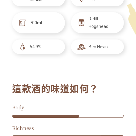
Refill
700ml
Hogshead
54.9%
Ben Nevis
這款酒的味道如何？
Body
Richness