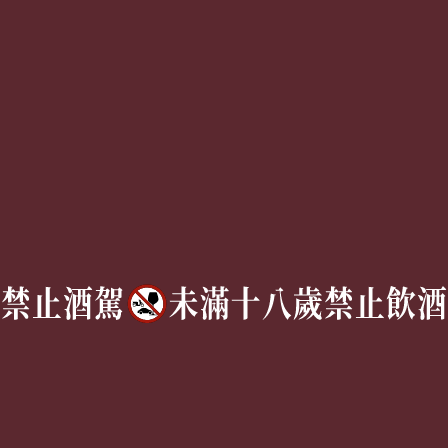
成為合作夥伴 ＆ 大宗採
隱私權條款
購
服務條款
聯絡我們
Follow Us
TEL:
(02) 77305530
週一至週六 10AM – 7PM
(國定假日休息)
有任何問題歡迎加入
官方Line
詢問