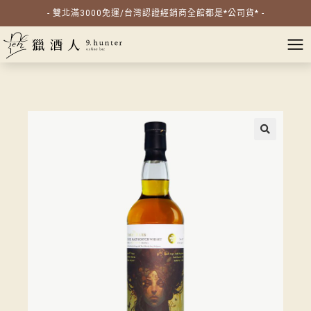
- 雙北滿3000免運/台灣認證經銷商全館都是*公司貨* -
🔍