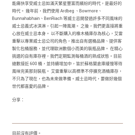
能痛快享受威士忌如滿天繁星豐富而繽紛的時代，是最好的
時代。 幾年前，我們使用 Ardbeg 、Bowmore、
Bunnahabhain、BenRiach 等威士忌開發過許多不同風味的
威士忌義式冰淇淋，引起一陣風潮。 之後，我們更直接將重
心放在威士忌本身。 以不斷購入的橡木桶庫存為核心，艾雷
重擊以專業威士忌公司的角色，推出自有選桶品牌、提供客
製化包桶服務，並代理歐洲數個小而美的裝瓶品牌。 在精心
挑選的自有庫存裡，我們定期監測每桶酒的熟成狀態。目前
總數接近 600 桶，並持續增加中，皆於蘇格蘭倉庫緩慢等待
風味完美那刻裝瓶。 艾雷重擊以高標準不停擴充酒桶庫存，
不只為了現在，也為未來做準備。威士忌時代，要做好幾個
世代都喜愛的品牌。
分享：
目前沒有評價。