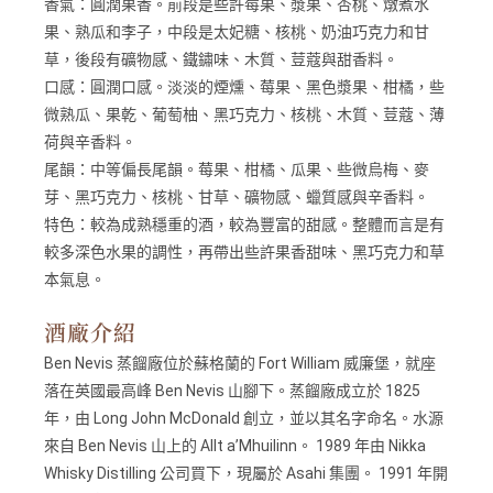
香氣：
圓潤果香。前段是些許莓果、漿果、杏桃、燉煮水
果、熟瓜和李子，中段是太妃糖、核桃、奶油巧克力和甘
草，後段有礦物感、鐵鏽味、木質、荳蔻與甜香料。
​口感：
圓潤口感。淡淡的煙燻、莓果、黑色漿果、柑橘，些
微熟瓜、果乾、葡萄柚、黑巧克力、核桃、木質、荳蔻、薄
荷與辛香料。
​尾韻：
中等偏長尾韻。莓果、柑橘、瓜果、些微烏梅、麥
芽、黑巧克力、核桃、甘草、礦物感、蠟質感與辛香料。
特色：
較為成熟穩重的酒，較為豐富的甜感。整體而言是有
較多深色水果的調性，再帶出些許果香甜味、黑巧克力和草
本氣息。
酒廠介紹
Ben Nevis 蒸餾廠位於蘇格蘭的 Fort William 威廉堡，就座
落在英國最高峰 Ben Nevis 山腳下。蒸餾廠成立於 1825
年，由 Long John McDonald 創立，並以其名字命名。水源
來自 Ben Nevis 山上的 Allt a’Mhuilinn。 1989 年由 Nikka
Whisky Distilling 公司買下，現屬於 Asahi 集團。 1991 年開