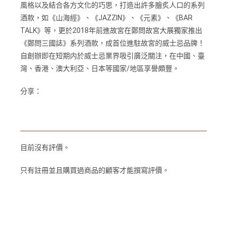
風格以及結合各方文化的巧思，打造出許多膾炙人口的系列
酒款，如《山海經》、《JAZZIN》、《元素》、《BAR
TALK》等，更於2018年前進故宮在鄭問故宮大展獨家推出
《鄭問三國誌》系列酒款，成首位進駐故宮的威士忌品牌！
自創辦即在短期内於威士忌業界吸引廣泛關注，在中國、臺
灣、香港、澳大利亞、日本等國家/地區享譽頗豐。
分享：
目前沒有評價。
只有註冊並且購買過商品的顧客才能撰寫評價。