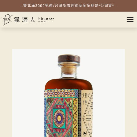
- 雙北滿3000免運/台灣認證經銷商全館都是*公司貨* -