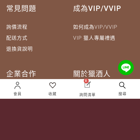
常見問題
成為VIP/VVIP
詢價流程
如何成為VIP/VVIP
配送方式
VIP 獵人專屬禮遇
退換貨說明
企業合作
關於獵酒人
0
企業合作
人才招募
會員
收藏
搜尋
詢問清單
成為合作夥伴 ＆ 大宗採
隱私權條款
購
服務條款
聯絡我們