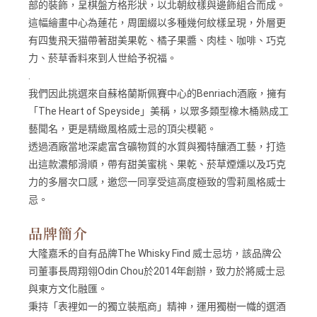
部的裝飾，呈棋盤方格形狀，以北朝紋樣與邊飾組合而成。
這幅繪畫中心為蓮花，周圍綴以多種幾何紋樣呈現，外層更
有四隻飛天猫帶著甜美果乾、橘子果醬、肉桂、咖啡、巧克
力、菸草香料來到人世給予祝福。
.
我們因此挑選來自蘇格蘭斯佩賽中心的Benriach酒廠，擁有
「The Heart of Speyside」美稱，以眾多類型橡木桶熟成工
藝聞名，更是精緻風格威士忌的頂尖模範。
透過酒廠當地深處富含礦物質的水質與獨特釀酒工藝，打造
出這款濃郁滑順，帶有甜美蜜桃、果乾、菸草煙燻以及巧克
力的多層次口感，邀您一同享受這高度極致的雪莉風格威士
忌。
品牌簡介
大隆嘉禾的自有品牌The Whisky Find 威士忌坊，該品牌公
司董事長周翔翎Odin Chou於2014年創辦，致力於將威士忌
與東方文化融匯。
秉持「表裡如一的獨立裝瓶商」精神，運用獨樹一幟的選酒