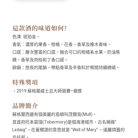
這款酒的味道如何?
色澤:
琥珀金。
香氣：
濃厚的果香，柑橘，花香，香草及橡木香味。
口感：
層次豐富的口感，融合可口的柑橘系水果，奶油焦
糖，香草及肉桂和丁香口感。
餘韻：
悠長的尾韻，帶點香草及辛香料於喉間持續繚繞。
特殊獎項
・2019 蘇格蘭威士忌大師競賽–銀獎
品牌簡介
蘇格蘭西邊有個美麗的島嶼叫茂爾島(Mull)。
其首府托本莫瑞(Tobermory)是個海港城市，古名稱做”
Ledaig”，在蓋爾語的意思就是 ”Well of Mary” －遠離煩囂的
烏托邦。