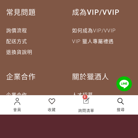
常見問題
成為VIP/VVIP
詢價流程
如何成為VIP/VVIP
配送方式
VIP 獵人專屬禮遇
退換貨說明
企業合作
關於獵酒人
企業合作
人才招募
0
成為合作夥伴 ＆ 大宗採
隱私權條款
會員
收藏
搜尋
購
詢問清單
服務條款
聯絡我們