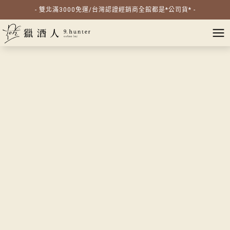
- 雙北滿3000免運/台灣認證經銷商全館都是*公司貨* -