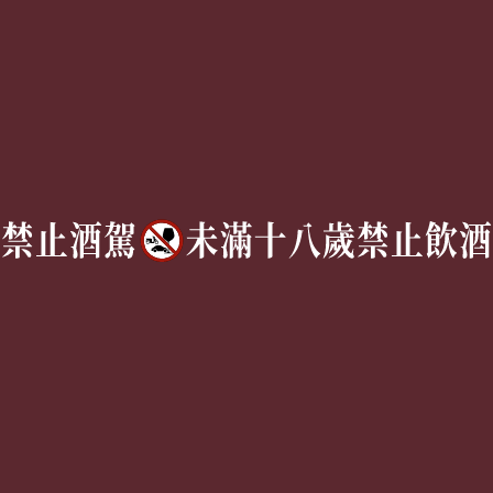
Follow Us
TEL:
(02) 77305530
週一至週六 10AM – 7PM
(國定假日休息)
有任何問題歡迎加入
官方Line
詢問
Copyright © 2026 | 獵酒人 All rights reserved.