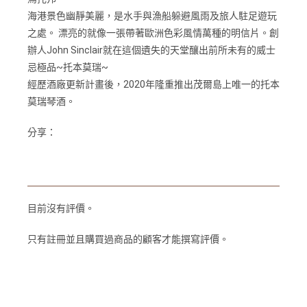
海港景色幽靜美麗，是水手與漁船躲避風雨及旅人駐足遊玩
之處。 漂亮的就像一張帶著歐洲色彩風情萬種的明信片。創
辦人John Sinclair就在這個遺失的天堂釀出前所未有的威士
忌極品~托本莫瑞~
經歷酒廠更新計畫後，2020年隆重推出茂爾島上唯一的托本
莫瑞琴酒。
分享：
目前沒有評價。
只有註冊並且購買過商品的顧客才能撰寫評價。