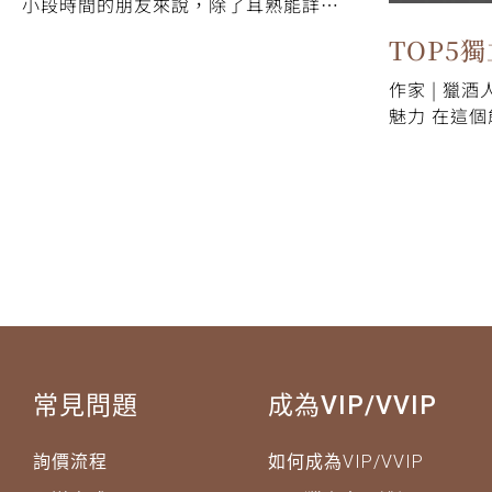
小段時間的朋友來說，除了耳熟能詳的
原廠裝瓶（OB, Official Bottling）之
吧私藏推薦
TOP5
外，你一定也聽過「獨立裝瓶商（IB,
Independent Bot…
作家 | 獵
原酒推
魅力 在這
艾雷重擊誕
最初以 Ard
Bunnahab
常見問題
成為VIP/VVIP
詢價流程
如何成為VIP/VVIP