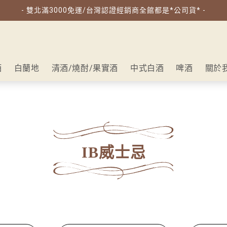
- 雙北滿3000免運/台灣認證經銷商全館都是*公司貨* -
酒
白蘭地
清酒/燒酎/果實酒
中式白酒
啤酒
關於
IB威士忌