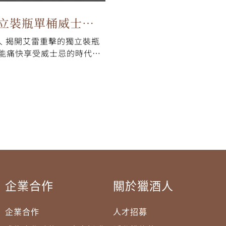
獨立裝瓶單桶威士忌
酒人 揭開艾雷重擊的獨立裝瓶
薦：艾雷重擊篇
個能痛快享受威士忌的時代，
生於對風味的純粹執著。從
beg、Bowmore、
hain、BenRiach 等經典酒…
企業合作
關於獵酒人
企業合作
人才招募