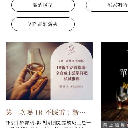
餐酒搭配
宅家調酒
VIP 品酒活動
第一次喝 IB 不踩雷：新手
作家 | 醉郭/小郭 對剛開始接觸威士忌一
友善指南&全台威士忌單杯