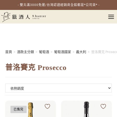
- 雙北滿3000免運/台灣認證經銷商全館都是*公司貨* -
首頁
>
酒款主分類
>
葡萄酒
>
葡萄酒國家
>
義大利
>
普洛賽克 Prosec
普洛賽克 Prosecco
已售完