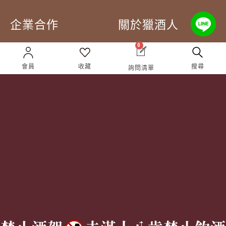
企業合作
關於獵酒人
0
企業合作
人才招募
會員
收藏
搜尋
詢問清單
成為合作夥伴 ＆ 大宗採
隱私權條款
購
服務條款
聯絡我們
Follow Us
TEL:
(02) 77305530
週一至週六 10AM – 7PM
(國定假日休息)