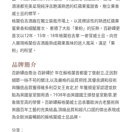
酒液都完美呈現純淨且飽滿熟透的紅蘋果蜜甜香，樹立果香
威士忌的標竿。
格蘭伯吉酒廠在獨立裝瓶市場上，以其標誌性的熟透紅蘋果
蜜果香和細膩層次， 累積了大批「果粉」的狂熱。百齡罈更
首次以12年、15年、18年格蘭伯吉單 一麥芽威士忌，向世
人展現格蘭伯吉酒廠熟成蘋果風味的迷人風采，滿足「果
粉」的盼望。
品牌簡介
百齡罈由喬治‧百齡罈於 年在蘇格蘭首都愛丁堡創立,正因對
細節一絲不苟的關注,以及嚴格的品質把控,其優良調和技術
與釀造品質獲得維多利亞女王肯定,於 年獲頒皇室認證並欽
點為英國皇室御用酒。1938年由英國國王頒發皇室勳章,更
象徵至高的榮譽。百齡罈蘇格蘭威士忌承襲歐洲古老藝術與
英國百年工藝的完美結晶,頂級品質和超凡口感的傑出表現成
為全歐洲最暢銷的蘇格蘭威士忌品牌。
分享：