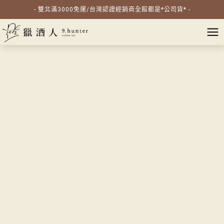
- 雙北滿3000免運/台灣認證經銷商全館都是*公司貨* -