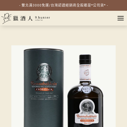
- 雙北滿3000免運/台灣認證經銷商全館都是*公司貨* -