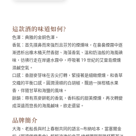
這款酒的味道如何?
色澤：
典雅的金銅色澤。
香氣：
首先撲鼻而來強烈且芬芳的煙燻味，在裊裊煙霧中逐
漸透析出橡木桶天然香甜、海藻香氣、溫和奶油般的海風碘
味，彷彿行走在岸邊水霧中，呼吸著 19 世紀的艾雷島煙燻
濕鹹空氣。
口感：
香甜麥芽味在舌尖打轉，緊接著是細緻煙燻，和香草
交織的平衡口感，圓潤滑順的白胡椒，飄過一抹柑橘水果
香，伴隨甘草和海鹽的風味。
餘韻：
帶有燕麥餅乾的香氣，香料般的甜美煙燻，再次轉變
成深遠而悠長的海風鹹味，欲走還留。
品牌簡介
大海、老船長與村上春樹共同的語言~布納哈本，當塞爾金