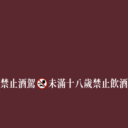
服務條款
聯絡我們
Follow Us
TEL:
(02) 77305530
週一至週六 10AM – 7PM
(國定假日休息)
有任何問題歡迎加入
官方Line
詢問