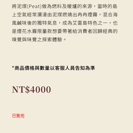
將泥煤(Peat)做為燃料及暖爐的來源，當時的島
上空氣經常瀰漫由泥煤燃燒出冉冉煙霧，混合海
風鹹味後的獨特氣息，成為艾雷島特色之一，也
是煙花水霧限量款想要帶著給消費者回歸經典的
嗅覺與味覺之探索體驗。
*商品價格與數量以客服人員告知為準
NT$
4000
已售完