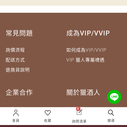
常見問題
成為VIP/VVIP
詢價流程
如何成為VIP/VVIP
配送方式
VIP 獵人專屬禮遇
退換貨說明
企業合作
關於獵酒人
企業合作
人才招募
0
成為合作夥伴 ＆ 大宗採
隱私權條款
會員
收藏
搜尋
詢問清單
購