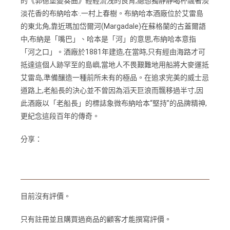
的《郭德堡變奏曲》輕輕流洩的良宵,總想獨靜靜喝杯飄著淡
淡花香的布納哈本·.一村上春樹。布納哈本酒廠位於艾雷島
的東北角,靠近瑪加岱爾河(Margadale)在蘇格蘭的古蓋爾語
中,布納是「嘴巴」、哈本是「河」的意思,布納哈本意指
「河之口」。酒廠於1881年建造,在當時,只有經由海路才可
抵達這個人跡罕至的島嶼,當地人不畏艱難地用船將大麥運抵
艾雷岛,準備釀造一種前所未有的極品。在追求完美的威士忌
道路上,老船長的決心並不曾因為滔天巨浪而飄移過半寸,因
此酒廠以「老船長」的標誌象微布納哈本“堅持”的品牌精神,
更紀念這段百年的傳奇。
分享：
目前沒有評價。
只有註冊並且購買過商品的顧客才能撰寫評價。