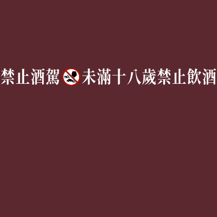
TEL:
(02) 77305530
週一至週六 10AM – 7PM
(國定假日休息)
有任何問題歡迎加入
官方Line
詢問
Copyright © 2026 | 獵酒人 All rights reserved.