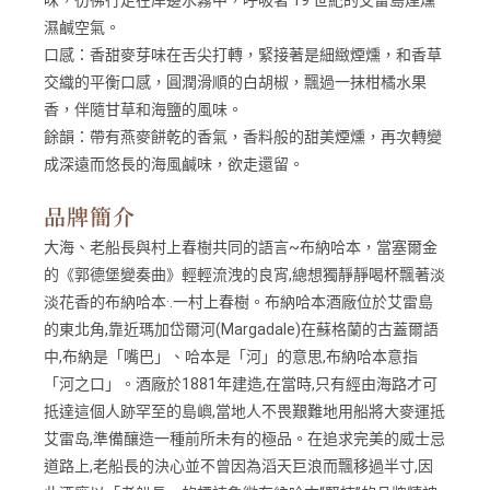
濕鹹空氣。
口感：
香甜麥芽味在舌尖打轉，緊接著是細緻煙燻，和香草
交織的平衡口感，圓潤滑順的白胡椒，飄過一抹柑橘水果
香，伴隨甘草和海鹽的風味。
餘韻：
帶有燕麥餅乾的香氣，香料般的甜美煙燻，再次轉變
成深遠而悠長的海風鹹味，欲走還留。
品牌簡介
大海、老船長與村上春樹共同的語言~布納哈本，當塞爾金
的《郭德堡變奏曲》輕輕流洩的良宵,總想獨靜靜喝杯飄著淡
淡花香的布納哈本·.一村上春樹。布納哈本酒廠位於艾雷島
的東北角,靠近瑪加岱爾河(Margadale)在蘇格蘭的古蓋爾語
中,布納是「嘴巴」、哈本是「河」的意思,布納哈本意指
「河之口」。酒廠於1881年建造,在當時,只有經由海路才可
抵達這個人跡罕至的島嶼,當地人不畏艱難地用船將大麥運抵
艾雷岛,準備釀造一種前所未有的極品。在追求完美的威士忌
道路上,老船長的決心並不曾因為滔天巨浪而飄移過半寸,因