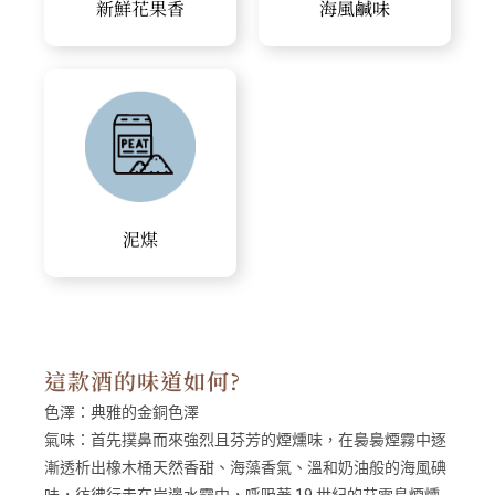
新鮮花果香
海風鹹味
泥煤
這款酒的味道如何?
色澤：
典雅的金銅色澤
氣味：
首先撲鼻而來強烈且芬芳的煙燻味，在裊裊煙霧中逐
漸透析出橡木桶天然香甜、海藻香氣、溫和奶油般的海風碘
味，彷彿行走在岸邊水霧中，呼吸著 19 世紀的艾雷島煙燻