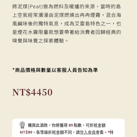
將泥煤(Peat)做為燃料及暖爐的來源，當時的島
上空氣經常瀰漫由泥煤燃燒出冉冉煙霧，混合海
風鹹味後的獨特氣息，成為艾雷島特色之一，也
是煙花水霧限量款想要帶著給消費者回歸經典的
嗅覺與味覺之探索體驗。
*商品價格與數量以客服人員告知為準
NT$
4450
購買此酒款，你將獲得
89
點數，可折抵金額
NT$
89
，各等級折抵金額不同，請
登入會員
查看。
*
特