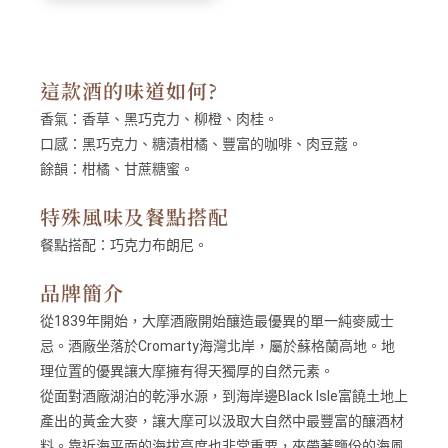
這款酒的味道如何?
香氣：
香草、黑巧克力、柳橙、肉桂。
口感：
黑巧克力、糖漬柑橘、豐富的咖啡、肉豆蔻。
餘韻：
柑橘、甘蔗糖蜜。
特殊風味及餐點搭配
餐點搭配：
巧克力布朗尼。
品牌簡介
從1839年開始，大摩酒廠開始釀造最優異的單一純麥威士
忌。酒廠坐落於Cromarty海灣北岸，屬於蘇格蘭高地。地
理位置的優異讓大摩擁有得天獨厚的自然元素。
從面對酒廠湖泊的乾淨水源，到海岸邊Black Isle富饒土地上
產出的黃金大麥，讓大摩可以汲取大自然中最豐富的釀酒材
料。靠近海平面的海拔高度也非常重要，夾帶著鹽份的海風