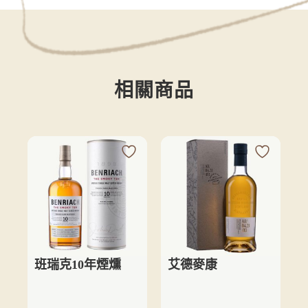
相關商品
班瑞克10年煙燻
艾德麥康