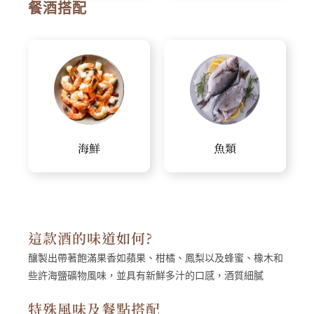
餐酒搭配
海鮮
魚類
這款酒的味道如何?
釀製出帶著飽滿果香如蘋果、柑橘、鳳梨以及蜂蜜、橡木和
些許海鹽礦物風味，並具有新鮮多汁的口感，酒質細膩
特殊風味及餐點搭配