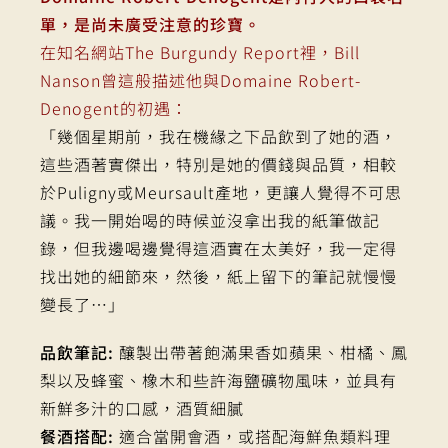
單，是尚未廣受注意的珍寶。
在知名網站The Burgundy Report裡，Bill
Nanson曾這般描述他與Domaine Robert-
Denogent的初遇：
「幾個星期前，我在機緣之下品飲到了她的酒，
這些酒著實傑出，特別是她的價錢與品質，相較
於Puligny或Meursault產地，更讓人覺得不可思
議。我一開始喝的時候並沒拿出我的紙筆做記
錄，但我邊喝邊覺得這酒實在太美好，我一定得
找出她的細節來，然後，紙上留下的筆記就慢慢
變長了…」
品飲筆記:
釀製出帶著飽滿果香如蘋果、柑橘、鳳
梨以及蜂蜜、橡木和些許海鹽礦物風味，並具有
新鮮多汁的口感，酒質細膩
餐酒搭配:
適合當開會酒，或搭配海鮮魚類料理