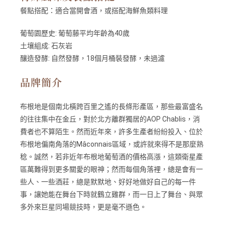
餐點搭配：
適合當開會酒，或搭配海鮮魚類料理
葡萄園歷史: 葡萄藤平均年齡為40歲
土壤組成: 石灰岩
釀造發酵: 自然發酵，18個月桶裝發酵，未過濾
品牌簡介
布根地是個南北橫跨百里之遙的長條形產區，那些最富盛名
的往往集中在金丘，對於北方離群獨居的AOP Chablis，消
費者也不算陌生。然而近年來，許多生產者紛紛投入、位於
布根地偏南角落的Mâconnais區域，或許就來得不是那麼熟
稔。誠然，若非近年布根地葡萄酒的價格高漲，這類衛星產
區萬難得到更多關愛的眼神；然而每個角落裡，總是會有一
些人、一些酒莊，總是默默地、好好地做好自己的每一件
事，讓她能在舞台下時就鶴立雞群，而一日上了舞台、與眾
多外來巨星同場競技時，更是毫不遜色。