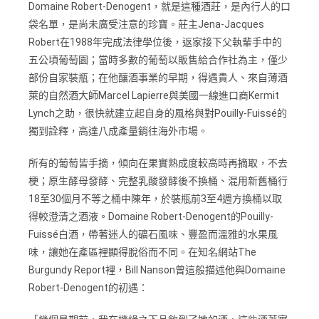
Domaine Robert-Denogent，就是這種酒莊，是內行人的口
袋名單，是尚未廣受注意的珍寶。莊主Jena-Jacques
Robert在1988年完成法律學位後，返家接下父執輩手中的
五公頃葡萄園；當時多數的葡萄以販售給合作社為主，僅少
部份自家裝瓶；在他釀酒事業的早期，得遇貴人、來自薄酒
萊的自然酒大師Marcel Lapierre與美國一線進口商Kermit
Lynch之助，很快就建立起自身的風格與對Pouilly-Fuissé的
獨到詮釋，高達八成產量銷往海外市場。
所有的葡萄皆手摘，傾向在果實熟成度較高時再摘取，不去
梗；原生酵母發酵、完整乳酸發酵後不換桶、混用新舊桶行
18至30個月不等之桶中陳年，於裝瓶前3至4週方換桶以取
得較澄清之酒液。Domaine Robert-Denogent的Pouilly-
Fuissé白酒，帶著迷人的礦石風味、豐盈而溫雅的水果風
味，讓她在產區裡顯得脫俗而不同。在知名網站The
Burgundy Report裡，Bill Nanson曾這般描述他與Domaine
Robert-Denogent的初遇：