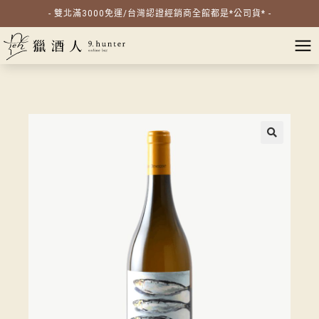
- 雙北滿3000免運/台灣認證經銷商全館都是*公司貨* -
🔍