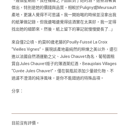
「幾個星期前，我在機緣之下品飲到了她的酒，這些酒著實
傑出，特別是她的價錢與品質，相較於Puligny或Meursault
產地，更讓人覺得不可思議。我一開始喝的時候並沒拿出我
的紙筆做記錄，但我邊喝邊覺得這酒實在太美好，我一定得
找出她的細節來，然後，紙上留下的筆記就慢慢變長了…」
來自僅2公頃、約莫80歲老藤的Pouilly-Fuissé La Croix
“Vieilles Vignes”，展現該產地最純然的粹煉之美以外，還引
進以法國自然酒運動之父、Jules Chauvet為名，葡萄園租
賃自Jules Chauvet姪子的薄酒萊紅酒，Beaujolais Villages
“Cuvée Jules Chauvet”，僅在裝瓶前添加少量硫化物、不
過濾不澄清的純淨風味，是你不能錯過的特殊品項。
分享：
目前沒有評價。