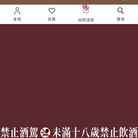
0
會員
收藏
搜尋
企業合作
關於獵酒人
詢問清單
企業合作
人才招募
成為合作夥伴 ＆ 大宗採
隱私權條款
購
服務條款
聯絡我們
Follow Us
TEL:
(02) 77305530
週一至週六 10AM – 7PM