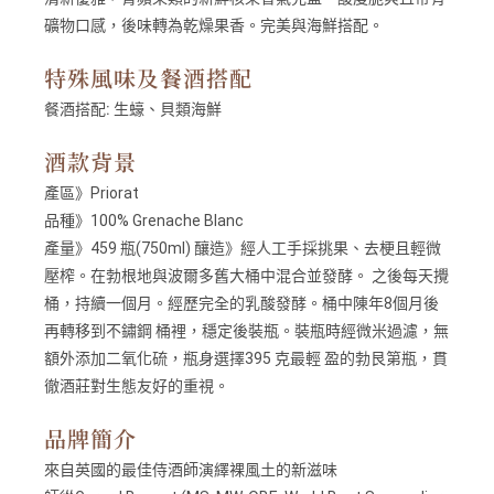
礦物口感，後味轉為乾燥果香。完美與海鮮搭配。
特殊風味及餐酒搭配
餐酒搭配:
生蠔、貝類海鮮
酒款背景
產區》Priorat
品種》100% Grenache Blanc
產量》459 瓶(750ml) 釀造》經人工手採挑果、去梗且輕微
壓榨。在勃根地與波爾多舊大桶中混合並發酵。 之後每天攪
桶，持續一個月。經歷完全的乳酸發酵。桶中陳年8個月後
再轉移到不鏽鋼 桶裡，穩定後裝瓶。裝瓶時經微米過濾，無
額外添加二氧化硫，瓶身選擇395 克最輕 盈的勃艮第瓶，貫
徹酒莊對生態友好的重視。
品牌簡介
來自英國的最佳侍酒師演繹裸風土的新滋味