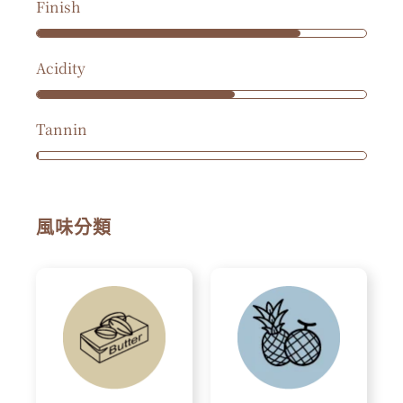
Finish
Acidity
Tannin
風味分類