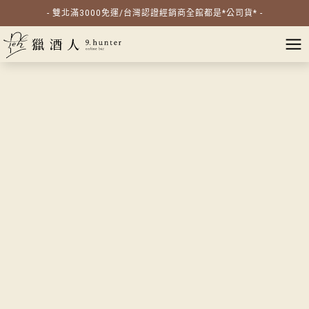
- 雙北滿3000免運/台灣認證經銷商全館都是*公司貨* -