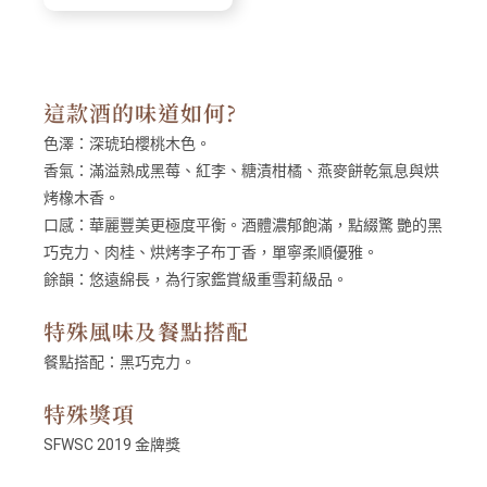
這款酒的味道如何?
色澤：
深琥珀櫻桃木色。
香氣：
滿溢熟成黑莓、紅李、糖漬柑橘、燕麥餅乾氣息與烘
烤橡木香。
口感：
華麗豐美更極度平衡。酒體濃郁飽滿，點綴驚 艷的黑
巧克力、肉桂、烘烤李子布丁香，單寧柔順優雅。
餘韻：
悠遠綿長，為行家鑑賞級重雪莉級品。
特殊風味及餐點搭配
餐點搭配：
黑巧克力。
特殊獎項
SFWSC 2019 金牌獎