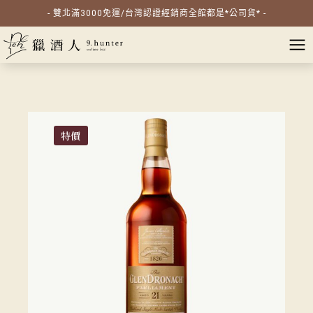
- 雙北滿3000免運/台灣認證經銷商全館都是*公司貨* -
特價