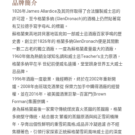
品牌簡介
1826年James Allardice及其同伴取得了合法釀製威士忌的
許可證，至今格蘭多納 (GlenDronach)的酒桶上仍然貼著寫
有艾拉德手寫字母AL.的標籤。
蘇格蘭東高地詩貝塞地區宛如一部威士忌酒廠百家爭鳴的歷
史書，創立於1826年的 格蘭多納GlenDronach便是其間數
一數二古老的獨立酒廠。一度為蘇格蘭產量最大的酒廠，
1960年做為熱銷全球知名調和威士忌Teacher’s主力原酒，
格蘭多納早在半 世紀前便威名遠播，堂堂躋身世界五大威士
忌品牌。
1996年酒廠一度歇業，幾經轉折，終於在2002年重新開
爐。2008年由班瑞克酒業從 保樂力加手中購得酒廠的經營
權，並在2016年，被美國酒業巨摯─百富門(Brown
Forman)集團併購。
身為蘇格蘭最後一家棄守傳統煤炭直火蒸餾的蒸餾廠，格蘭
多納堅守傳統，結合層次 繁複的蒸餾原酒與純正雪莉桶陳
年，孕育出個性鮮明的重雪莉風格;成品非冷凝過濾 亦不經
焦糖著色，引領行家探索正統蘇格蘭雪莉風味威士忌的深度