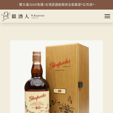
- 雙北滿3000免運/台灣認證經銷商全館都是*公司貨* -