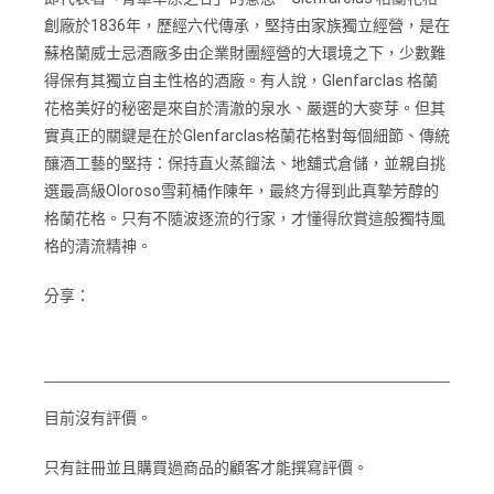
創廠於1836年，歷經六代傳承，堅持由家族獨立經營，是在
蘇格蘭威士忌酒廠多由企業財團經營的大環境之下，少數難
得保有其獨立自主性格的酒廠。有人說，Glenfarclas 格蘭
花格美好的秘密是來自於清澈的泉水、嚴選的大麥芽。但其
實真正的關鍵是在於Glenfarclas格蘭花格對每個細節、傳統
釀酒工藝的堅持：保持直火蒸餾法、地舖式倉儲，並親自挑
選最高級Oloroso雪莉桶作陳年，最終方得到此真摯芳醇的
格蘭花格。只有不隨波逐流的行家，才懂得欣賞這般獨特風
格的清流精神。
分享：
目前沒有評價。
只有註冊並且購買過商品的顧客才能撰寫評價。