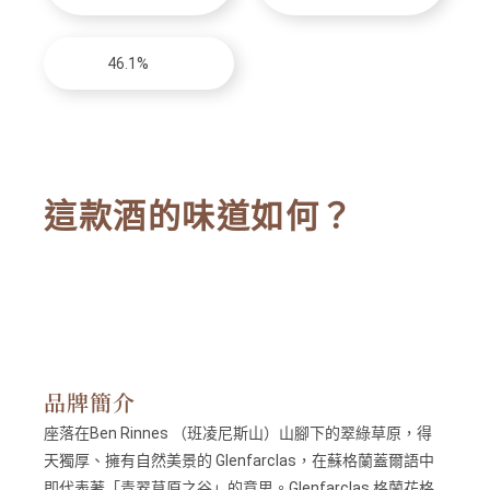
46.1%
這款酒的味道如何？
品牌簡介
座落在Ben Rinnes （班凌尼斯山）山腳下的翠綠草原，得
天獨厚、擁有自然美景的 Glenfarclas，在蘇格蘭蓋爾語中
即代表著「青翠草原之谷」的意思。Glenfarclas 格蘭花格