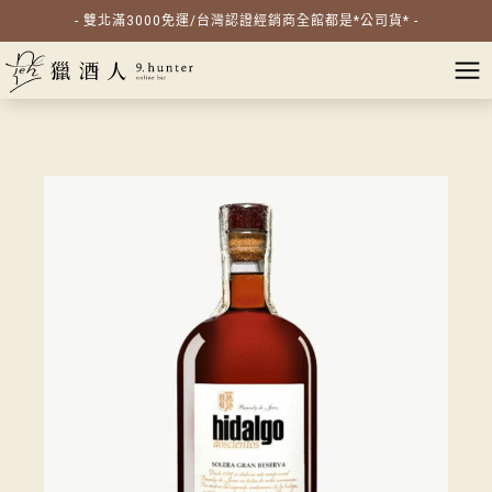
- 雙北滿3000免運/台灣認證經銷商全館都是*公司貨* -