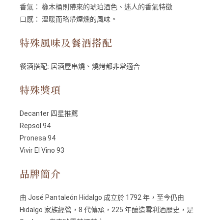
香氣：
橡木桶則帶來的琥珀酒色、迷人的香氣特徵
口感：
溫暖而略帶煙燻的風味。
特殊風味及餐酒搭配
餐酒搭配:
居酒屋串燒、燒烤都非常適合
特殊獎項
Decanter 四星推薦
Repsol 94
Pronesa 94
Vivir El Vino 93
品牌簡介
由 José Pantaleón Hidalgo 成立於 1792 年，至今仍由
Hidalgo 家族經營，8 代傳承，225 年釀造雪利酒歷史，是