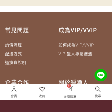
常見問題
成為VIP/VVIP
詢價流程
如何成為VIP/VVIP
配送方式
VIP 獵人專屬禮遇
退換貨說明
企業合作
關於獵酒人
0
會員
收藏
搜尋
企業合作
人才招募
詢問清單
成為合作夥伴 ＆ 大宗採
隱私權條款
購