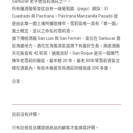
Sanlucar 老字號雪莉酒莊之一。
所有釀酒葡萄皆從自有一級葡萄園（pago）摘採：El
Cuadrado 與 Pastrana。Pastrana Manzanilla Pasado 就
是由此單一園土壤所釀造陳年，雪莉區唯一具有「單一園」
風土概念、並以之命名的雪莉酒。
旗下傳統酒廠 San Luis 與 San Fermin，皆位在 Sanlucar 靠
近海邊地方，酒花在海風濕氣滋潤下有最好生長。兩座酒廠
天花板皆有 42 呎高，通風良好。San Roque 是另一個專門
陳年老雪莉的廠區，最年輕 20 年，最老 80年等雪莉酒皆沈
睡在酒窖內，有些木桶甚至與酒莊同樣長達 200 多歲。
分享：
目前沒有評價。
只有註冊並且購買過商品的顧客才能撰寫評價。