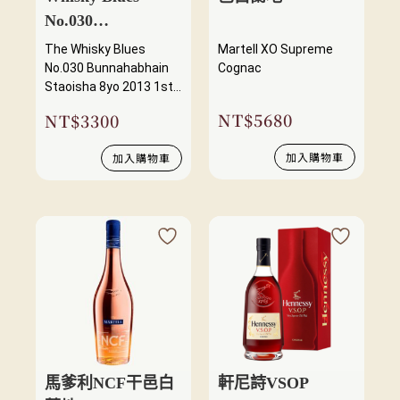
No.030
Bunnahabhain
The Whisky Blues
Martell XO Supreme
Staoisha 8yo 2013
No.030 Bunnahabhain
Cognac
Staoisha 8yo 2013 1st
1st Fill Barrel
Fill Barrel
NT$
5680
NT$
3300
加入購物車
加入購物車
馬爹利NCF干邑白
軒尼詩VSOP