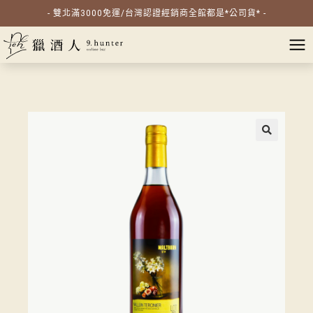
- 雙北滿3000免運/台灣認證經銷商全館都是*公司貨* -
🔍