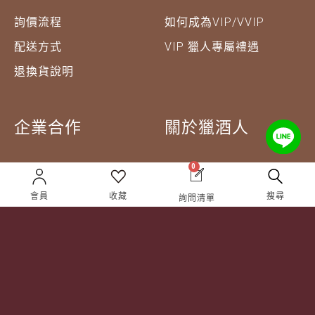
詢價流程
如何成為VIP/VVIP
配送方式
VIP 獵人專屬禮遇
退換貨說明
企業合作
關於獵酒人
企業合作
人才招募
0
成為合作夥伴 ＆ 大宗採
隱私權條款
會員
收藏
搜尋
詢問清單
購
服務條款
聯絡我們