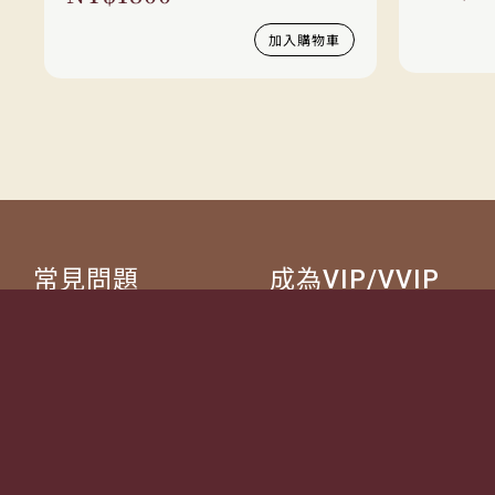
加入購物車
常見問題
成為VIP/VVIP
詢價流程
如何成為VIP/VVIP
配送方式
VIP 獵人專屬禮遇
退換貨說明