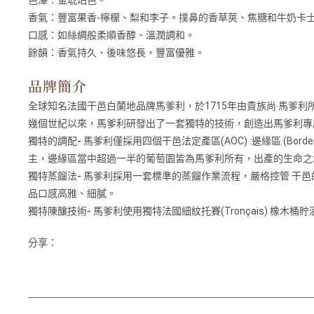
香氣：
豐富果香-檸檬、梨和李子。撲鼻的香草莢、焦糖和牛奶卡
口感：
如絲綢般柔順香醇、溫潤調和。
餘韻：
香氣持久、後味悠長，豐富優雅。
品牌簡介
全球知名法國干邑白蘭地品牌馬爹利，於1715年由貴族尚‧馬爹
幾個世紀以來，馬爹利研發出了一套獨特的技術，創造出馬爹利專
獨特的調配-
馬爹利僅採用四個干邑法定產區(AOC) :邊緣區 (Borderie
主，邊緣區當中超過一半的葡萄園皆為馬爹利所有，出產的生命之
獨特蒸餾法-
馬爹利採用一套標準的蒸餾作業流程，嚴格控管 干邑
品口感高雅、細膩。
獨特陳釀技術-
馬爹利使用獨特法國細紋托賽(Tronçais) 
分享：