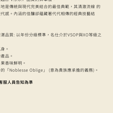
地是傳統與現代完美結合的最佳典範，其清澈流線 的
現代感。內涵的佳釀卻蘊藏著代代相傳的經典技藝結
 的精湛品質: 以年份分級標準，名仕介於VSOP與XO等級之
瓶身。
的產品。
，果香味鮮明。
Noblesse Oblige」 (意為貴族應承擔的義務)。
客服人員告知為準