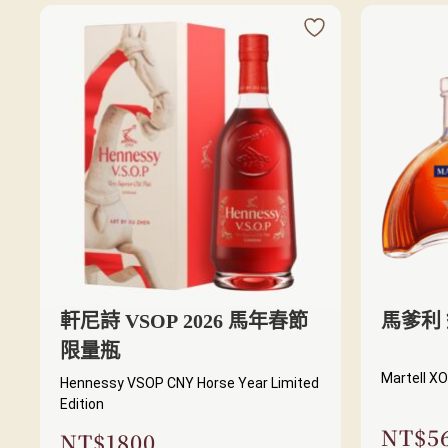
軒尼詩 VSOP 2026 馬年春節
馬爹利
限量瓶
Martell X
Hennessy VSOP CNY Horse Year Limited
Edition
NT$
5
NT$
1800