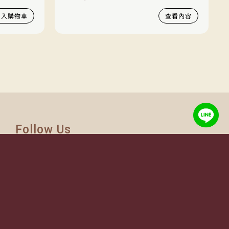
加入購物車
查看內容
Follow Us
TEL:
(02) 77305530
週一至週六 10AM – 7PM
(國定假日休息)
有任何問題歡迎加入
官方Line
詢問