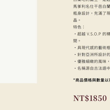
馬爹利名仕干邑白蘭
瓶身設計，充滿了
晶。
特色：
・超越 V.S.O.P
間。
・具現代感的藝術
・針對亞洲所設計
・優雅細緻的風味
・名稱源自古法語中的「
*商品價格與數量以
NT$
1850