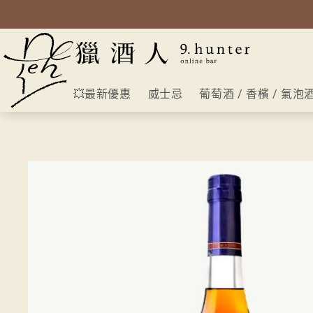
💥最新優惠
威士忌
葡萄酒 / 香檳 / 氣泡