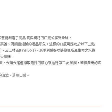
酒藝術創造了高品 質與獨特的口感並享譽全球。
高雅、滑順且細膩的酒品形象。這樣的口感可歸功於以下三點:
mpagne)、及上林區(Fins Bois)。馬爹利偏好以邊緣區所產生命之水為
花香風味。
渣，去頭去尾僅擷取最好的酒心來進行第二次 蒸餾，確保產出的酒
擬的清雅、滑順口感。