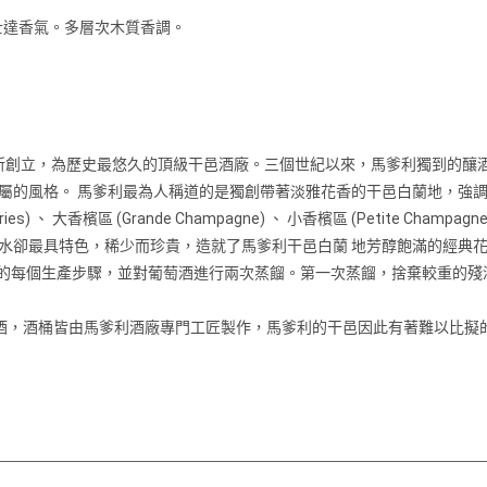
士達香氣。多層次木質香調。
利所創立，為歷史最悠久的頂級干邑酒廠。三個世紀以來，馬爹利獨到的釀
屬的風格。 馬爹利最為人稱道的是獨創帶著淡雅花香的干邑白蘭地，強調
s) 、 大香檳區 (Grande Champagne) 、 小香檳區 (Petite Cha
水卻最具特色，稀少而珍貴，造就了馬爹利干邑白蘭 地芳醇飽滿的經典
的每個生產步驟，並對葡萄酒進行兩次蒸餾。第一次蒸餾，捨棄較重的殘
橡木桶貯酒，酒桶皆由馬爹利酒廠專門工匠製作，馬爹利的干邑因此有著難以比