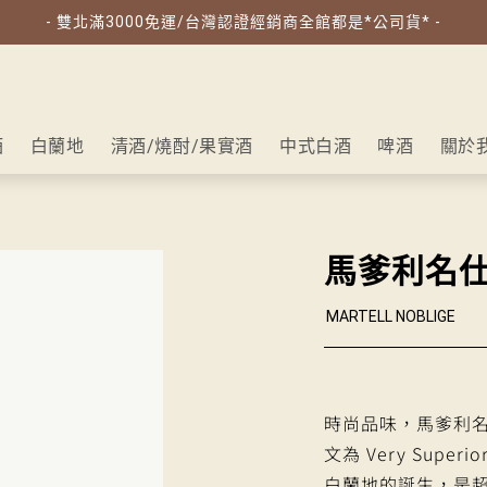
- 雙北滿3000免運/台灣認證經銷商全館都是*公司貨* -
酒
白蘭地
清酒/燒酎/果實酒
中式白酒
啤酒
關於
馬爹利名
MARTELL NOBLIGE
時尚品味，馬爹利名仕干
文為 Very Supe
白蘭地的誕生，是超越