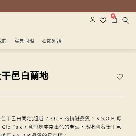
0
我們
常見問題
酒類知識
仕干邑白蘭地
邑白蘭地;超越 V.S.O.P 的精湛品質。 V.S.O.P. 原
rior Old Pale，意思是非常出色的老酒，馬爹利名仕干邑
原 V.S.O.P 品質的昇華版。