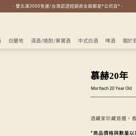
- 雙北滿3000免運/台灣認證經銷商全館都是*公司貨* -
酒
白蘭地
清酒/燒酎/果實酒
中式白酒
啤酒
關於
慕赫20年
Mortlach 20 Year Old
酒藏家珍藏首選，
*商品價格與數量以