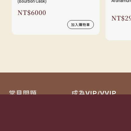
Ardnamurc
(Bourbon Cask)
NT$
6000
NT$
2
加入購物車
常見問題
成為VIP/VVIP
詢價流程
如何成為VIP/VVIP
配送方式
VIP 獵人專屬禮遇
退換貨說明