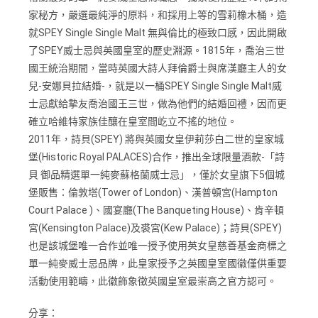
家秘方，嚴選最純淨的原料，和採用上等的雪莉橡木桶，造
就SPEY Single Single Malt 無與倫比的極致口感，因此開啟
了SPEY威士忌與英國皇室的歷史淵源。1815年，喬治三世
國王統治期間，當時英國大詩人拜倫爵士與席漢廳主人的女
兒-安娜貝拉結婚-，就是以一桶SPEY Single Single Malt威
士忌獻給摯友喬治國王三世，做為他們的結婚回禮，因而更
確立哈維特家族佳釀在皇室間屹立不搖的地位。
2011年，詩貝(SPEY) 將與英國女皇伊莉莎白二世的皇家城
堡(Historic Royal PALACES)合作，推出全球限量酒款-「詩
貝 御品精選單一純麥蘇格蘭威士忌」，僅於女皇旗下5個城
堡販售：倫敦塔(Tower of London)、漢普頓宮(Hampton
Court Palace )、國宴廳(The Banqueting House)、肯辛頓
宮(Kensington Palace)及裘宮(Kew Palace)；詩貝(SPEY)
也是該城堡唯一合作並唯一授予使用英女皇慈善基金商標之
單一純麥威士忌品牌，此皇家授予之英國皇室國徽僅供重要
活動使用範疇，此徽飾象徵英國皇室最崇高之官方認可。
分享：