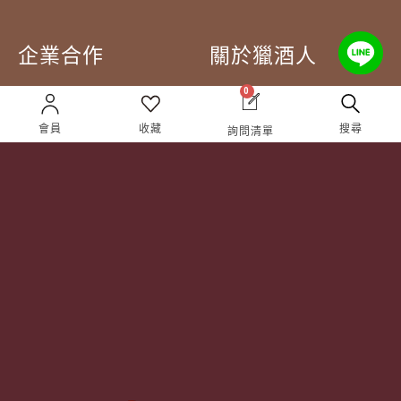
企業合作
關於獵酒人
0
企業合作
人才招募
會員
收藏
搜尋
詢問清單
成為合作夥伴 ＆ 大宗採
隱私權條款
購
服務條款
聯絡我們
Follow Us
TEL:
(02) 77305530
週一至週六 10AM – 7PM