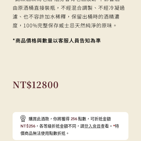
由原酒桶直接裝瓶，不經混合調製、不經冷凝過
濾、也不容許加水稀釋，保留出桶時的酒精濃
度，100%完整保存威士忌天然純淨的原味。
*商品價格與數量以客服人員告知為準
NT$
12800
購買此酒款，你將獲得
256
點數，可折抵金額
NT$
256
，各等級折抵金額不同，請
登入會員
查看。
*
特
價商品無法使用點數折抵。