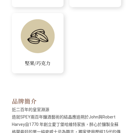
堅果/巧克力
品牌簡介
近二百年的皇室淵源
造就SPEY兩百年釀酒藝術的結晶應追朔於John與Robert
Harvey自1770 年創立愛丁堡哈維特家族，醉心於釀製全蘇
格蘭最好的單一純麥威士忌為職志，獨家使用歷經15代的傳