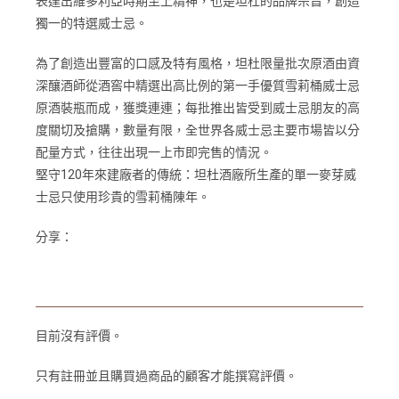
表達出維多利亞時期至上精神，也是坦杜的品牌宗旨，創造
獨一的特選威士忌。
為了創造出豐富的口感及特有風格，坦杜限量批次原酒由資
深釀酒師從酒窖中精選出高比例的第一手優質雪莉桶威士忌
原酒裝瓶而成，獲獎連連；每批推出皆受到威士忌朋友的高
度關切及搶購，數量有限，全世界各威士忌主要市場皆以分
配量方式，往往出現一上市即完售的情況。
堅守120年來建廠者的傳統：坦杜酒廠所生產的單一麥芽威
士忌只使用珍貴的雪莉桶陳年。
分享：
目前沒有評價。
只有註冊並且購買過商品的顧客才能撰寫評價。