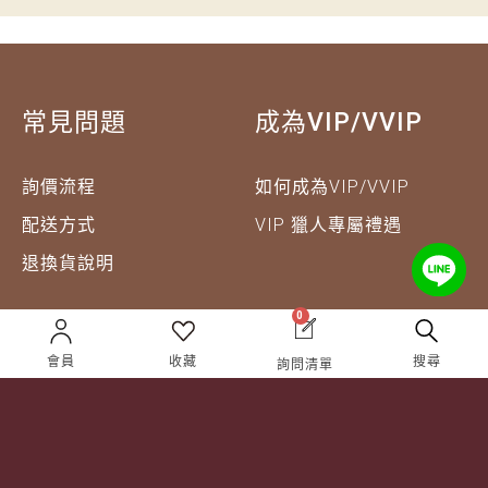
常見問題
成為VIP/VVIP
詢價流程
如何成為VIP/VVIP
配送方式
VIP 獵人專屬禮遇
退換貨說明
0
企業合作
關於獵酒人
會員
收藏
搜尋
詢問清單
企業合作
人才招募
成為合作夥伴 ＆ 大宗採
隱私權條款
購