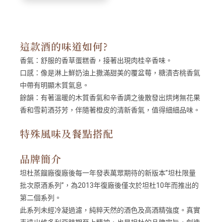
這款酒的味道如何?
香氣：
舒服的香草蛋糕香，接著出現肉桂辛香味。
口感：
像是淋上鮮奶油上撒滿甜美的覆盆莓，糖漬杏桃香氣
中帶有明顯木質氣息。
餘韻：
有著溫暖的木質香氣和辛香調之後散發出烘烤無花果
香和雪莉酒芬芳，伴隨著橙皮的清新香氣，值得細細品味。
特殊風味及餐點搭配
品牌簡介
坦杜蒸餾廠復廠後每一年發表萬眾期待的新版本”坦杜限量
批次原酒系列”，為2013年復廠後僅次於坦杜10年而推出的
第二個系列。
此系列未經冷凝過濾，純粹天然的酒色及高酒精強度。真實