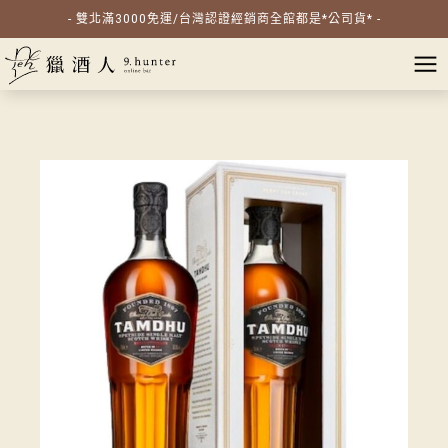
- 雙北滿3000免運/台灣認證經銷商全館都是*公司貨* -