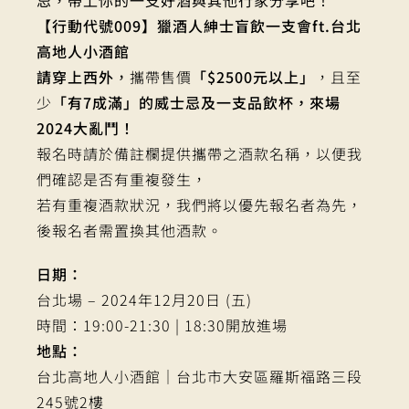
忌，
帶上你的一支好酒與其他行家分享吧！
【行動代號009】獵酒人紳士盲飲一支會ft.台北
高地人小酒館
請穿上西外
，
攜帶售價
「$2500元以上」
，且至
少
「有7成滿」的威士忌及一支品飲杯，來場
2024大亂鬥！
報名時請於備註欄提供攜帶之酒款名稱，以便我
們確認是否有重複發生，
若有重複酒款狀況，我們將以優先報名者為先，
後報名者需置換其他酒款。
日期：
台北場 – 2024年12月20日 (五)
時間：19:00-21:30 | 18:30開放進場
地點：
台北高地人小酒館｜台北市大安區羅斯福路三段
245號2樓