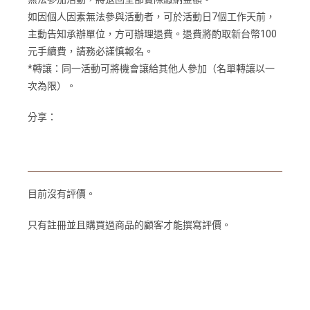
如因個人因素無法參與活動者，可於活動日7個工作天前，
主動告知承辦單位，方可辦理退費。退費將酌取新台幣100
元手續費，請務必謹慎報名。
*轉讓：同一活動可將機會讓給其他人參加（名單轉讓以一
次為限）。
分享：
目前沒有評價。
只有註冊並且購買過商品的顧客才能撰寫評價。