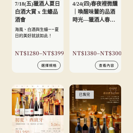
7/18(五)獵酒人夏日
4/24(四)春夜裡微醺
白酒大賞 x 生蠔品
｜喚醒味蕾的品酒
酒會
時光—獵酒人春季
葡萄酒品酒會
海風、白酒與生蠔——夏
日的美好就該如此！
NT$
1280
–
NT$
3996
NT$
1380
–
NT$
3000
選擇規格
查看內容
已售完