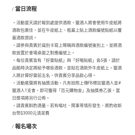
/
當日流程
。活動當天請於報到處提供酒款，獵酒人將會使用牛皮紙將
酒款包裹住，並在牛皮紙上、瓶蓋上貼上酒款編號貼紙以覆
蓋酒款資訊。
。請參與貴賓於識別卡寫上暱稱與酒款編號後別上，並將酒
款放置於會場桌面之對應編號上。
。每位貴賓皆有「好雷貼紙」與「好喝貼紙」各5張，請於
品酩時決定將給予哪些酒款，並貼在酒款外牛皮紙上。獵酒
人將計算好雷前五名，供貴賓分享品飲心得。
。活動尾聲將有抽獎活動，凡有拍照上傳FB標註獵酒人並#
獵酒人1支會，即可獲得「百元購物金」及抽獎券乙張，當
日獎項將另行公佈。
。請貴賓斟酌酒量，若有嘔吐、鬧事等情形發生，將酌收新
台幣$3000元清潔費
/
報名場次