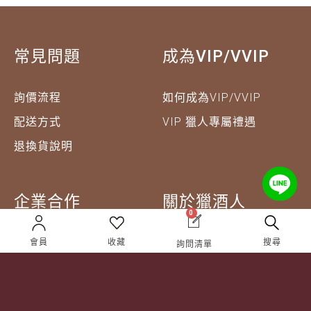
常見問題
成為VIP/VVIP
詢價流程
如何成為VIP/VVIP
配送方式
VIP 獵人專屬禮遇
退換貨說明
企業合作
關於獵酒人
0
企業合作
人才招募
會員
收藏
搜尋
詢問清單
成為合作夥伴 ＆ 大宗採
隱私權條款
購
服務條款