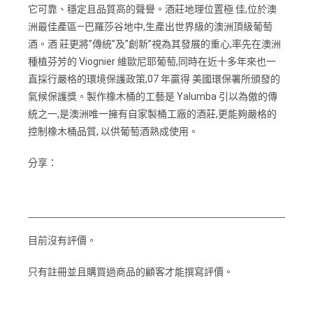
它可靠、穩定且品質高的聲譽。酒莊地理位置極 佳,位於澳
洲最佳產區—巴羅莎谷地中,生產出世界級的澳洲頂級葡萄
酒。酒 莊更將”傳統”及”創新”視為其發展的重心,率先在澳洲
種植芬芳的 Viognier 維歐尼耶葡萄,同時在近十多年來也一
直採行嚴格的環境保護政策,07 年贏得 美國環保署所頒發的
氣候保護獎。製作橡木桶的工藝是 Yalumba 引以為傲的傳
統之一,是澳洲唯一擁有自家製桶工廠的酒莊,更能夠嚴格的
控制橡木桶品質, 以供葡萄酒熟成使用。
分享：
目前沒有評價。
只有註冊並且購買過商品的顧客才能撰寫評價。