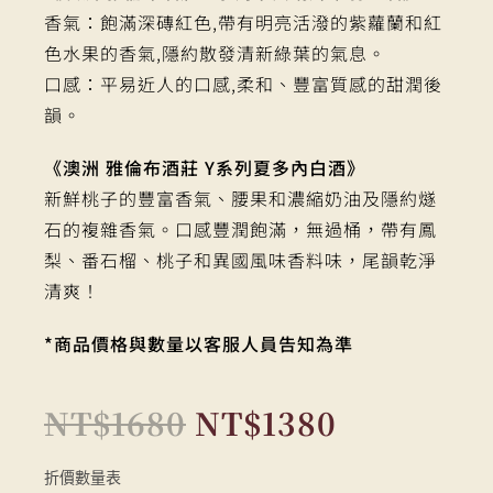
香氣：飽滿深磚紅色,帶有明亮活潑的紫蘿蘭和紅
色水果的香氣,隱約散發清新綠葉的氣息。
口感：平易近人的口感,柔和、豐富質感的甜潤後
韻。
《澳洲 雅倫布酒莊 Y系列夏多內白酒》
新鮮桃子的豐富香氣、腰果和濃縮奶油及隱約燧
石的複雜香氣。口感豐潤飽滿，無過桶，帶有鳳
梨、番石榴、桃子和異國風味香料味，尾韻乾淨
清爽！
*商品價格與數量以客服人員告知為準
NT$
1680
NT$
1380
折價數量表