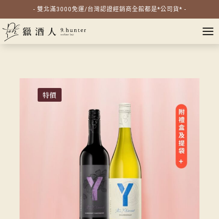
- 雙北滿3000免運/台灣認證經銷商全館都是*公司貨* -
特價