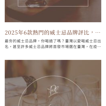
2025年6款熱門的威士忌品牌評比，最
最夯的威士忌品牌，你喝過了嗎？臺灣以愛喝威士忌出
夯的是這幾款！
名，甚至許多威士忌品牌將首發市場選在臺灣，在疫情
期間威士忌銷售量更是不減反增，再再都顯示了臺灣對
威士忌的熱愛。這個能讓味蕾跳動起來的琥珀色珍釀，
根據不同…