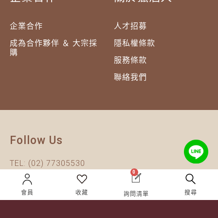
企業合作
人才招募
成為合作夥伴 ＆ 大宗採
隱私權條款
購
服務條款
聯絡我們
Follow Us
TEL:
(02) 77305530
0
週一至週六 10AM – 7PM
(國定假日休息)
會員
收藏
搜尋
詢問清單
有任何問題歡迎加入
官方Line
詢問