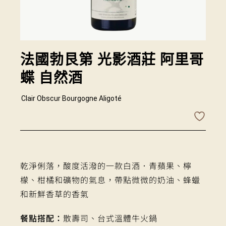
法國勃艮第 光影酒莊 阿里哥
蝶 自然酒
Clair Obscur Bourgogne Aligoté
乾淨俐落，酸度活潑的一款白酒．青蘋果、檸
檬、柑橘和礦物的氣息，帶點微微的奶油、蜂蠟
和新鮮香草的香氣
餐點搭配：
散壽司、台式溫體牛火鍋