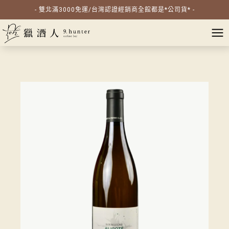
- 雙北滿3000免運/台灣認證經銷商全館都是*公司貨* -