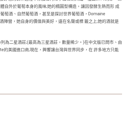
體自外於葡萄本身的風味;她的橢圓型構造，讓因發酵生熱而形 成
萄酒、自然葡萄酒，甚至是探討世界葡萄酒，Domaine
在自然酒陣營，她自身的價值與美好，遠在名聲或標 籤之上;她的酒就是
auvette列為二星酒莊;(最高為三星酒莊，數量稀少。)在中文版已問市、由
e Hauvette的美國進口商;現在，興饗讓台灣與世界同步，在 許多地方只能