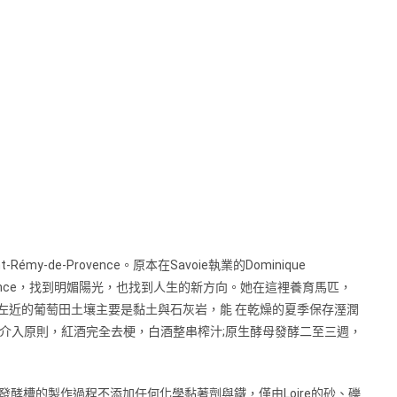
-de-Provence。原本在Savoie執業的Dominique
rovence，找到明媚陽光，也找到人生的新方向。她在這裡養育馬匹，
vence左近的葡萄田土壤主要是黏土與石灰岩，能 在乾燥的夏季保存溼潤
與低介入原則，紅酒完全去梗，白酒整串榨汁;原生酵母發酵二至三週，
型發酵槽的製作過程不添加任何化學黏著劑與鐵，僅由Loire的砂、礫