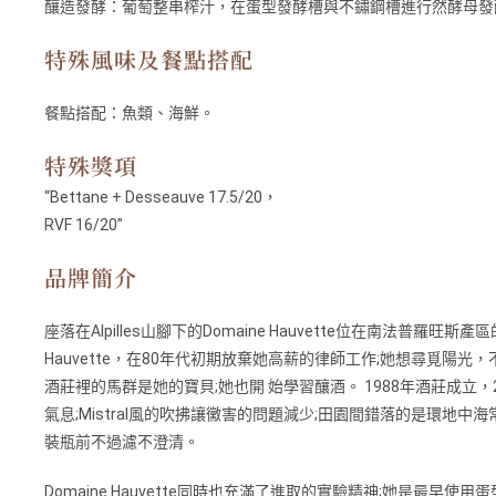
釀造發酵：葡萄整串榨汁，在蛋型發酵槽與不鏽鋼槽進行然酵母發
特殊風味及餐點搭配
餐點搭配：
魚類、海鮮。
特殊獎項
“Bettane + Desseauve 17.5/20，
RVF 16/20”
品牌簡介
座落在Alpilles山腳下的Domaine Hauvette位在南法普羅旺斯
Hauvette，在80年代初期放棄她高薪的律師工作;她想尋覓陽光，
酒莊裡的馬群是她的寶貝;她也開 始學習釀酒。 1988年酒莊成立，2
氣息;Mistral風的吹拂讓黴害的問題減少;田園間錯落的是環
裝瓶前不過濾不澄清。
Domaine Hauvette同時也充滿了進取的實驗精神;她是