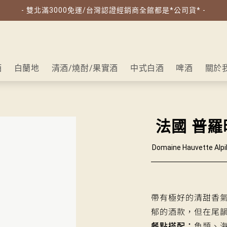
- 雙北滿3000免運/台灣認證經銷商全館都是*公司貨* -
酒
白蘭地
清酒/燒酎/果實酒
中式白酒
啤酒
關於
法國 普羅
Domaine Hauvette Alpi
帶有極好的清甜香氣
郁的酒款，但在尾
餐點搭配：
魚類、