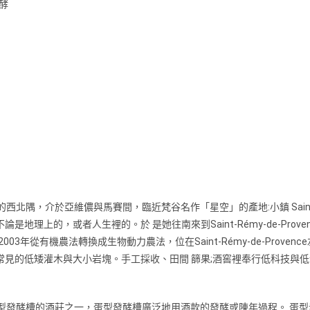
酵
產區的⻄北隅，介於亞維儂與馬賽間，臨近梵谷名作「星空」的產地:小鎮 Saint-Rémy
不論是地理上的，或者人生裡的。於 是她往南來到Saint-Rémy-de-P
003年從有機農法轉換成生物動力農法，位在Saint-Rémy-de-Pro
地中海常見的低矮灌木與大小岩塊。手工採收、田間 篩果;酒窖裡奉行低科技
最早使用蛋型發酵槽的酒莊之一，蛋型發酵槽廣泛地用酒款的發酵或陳年過程。 蛋