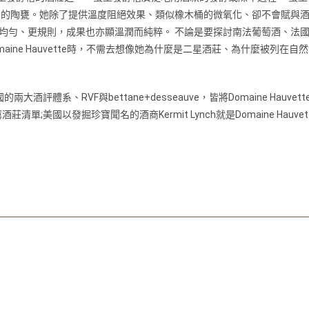
 的陶甕。她除了提供溫度阻絕效果、類似橡木桶的微氧化、卻不會賦與酒
勻、更規則，成果也亦顯溫潤而純粹。 不論是要探討南法葡萄酒、法國葡
omaine Hauvette時，不需去想像她為什麼是二星酒莊、為什麼被列
的兩大酒評體系、RVF與bettane+desseauve，皆將Domaine H
將她 列在推薦酒莊清單;美國以發掘珍寶聞名的酒商Kermit Lynch就是Domain