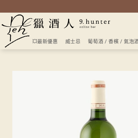
💥最新優惠
威士忌
葡萄酒 / 香檳 / 氣泡