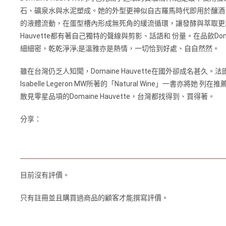
石、礦泉水與水泥塑成。她的外型更神似自古羅馬時代即用於釀酒
的液體流動，在蛋型槽內形成無死角的緩流循環，讓發酵與萃取更均
Hauvette都有著自己獨特的聲線與剪影、話語和 份量。在品飲D
細細密，乾乾淨淨;是溫雅亦是熱情，一切恰到好處、自自然然。
雖在台灣仍乏人知聞，Domaine Hauvette在國外卻成名甚久。法國
Isabelle Legeron MW所著的「Natural Wine」一書亦
散見零星品項的Domaine Hauvette，台灣都找得到、買得著。
分享：
目前沒有評價。
只有註冊並且購買過商品的顧客才能撰寫評價。