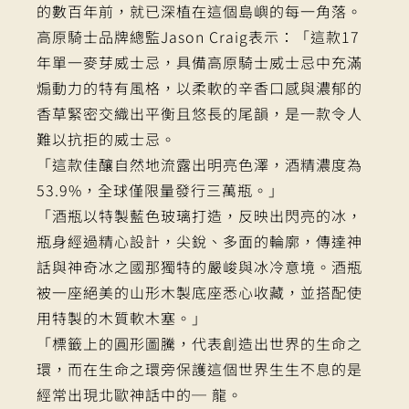
的數百年前，就已深植在這個島嶼的每一角落。
高原騎士品牌總監Jason Craig表示：「這款17
年單一麥芽威士忌，具備高原騎士威士忌中充滿
煽動力的特有風格，以柔軟的辛香口感與濃郁的
香草緊密交織出平衡且悠長的尾韻，是一款令人
難以抗拒的威士忌。
「這款佳釀自然地流露出明亮色澤，酒精濃度為
53.9%，全球僅限量發行三萬瓶。」
「酒瓶以特製藍色玻璃打造，反映出閃亮的冰，
瓶身經過精心設計，尖銳、多面的輪廓，傳達神
話與神奇冰之國那獨特的嚴峻與冰冷意境。酒瓶
被一座絕美的山形木製底座悉心收藏，並搭配使
用特製的木質軟木塞。」
「標籤上的圓形圖騰，代表創造出世界的生命之
環，而在生命之環旁保護這個世界生生不息的是
經常出現北歐神話中的─ 龍。