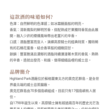
這款酒的味道如何?
色澤：
自然鮮明的色澤感；如冰霜鏡面般的明亮。
香氣：
清新鳳梨的鮮明芳香，搭配熟成芒果獨特香氛由此展
開，融入少許的煙燻風味帶出老薑片的辛香。
口感：
酒脂豐富而宜人，演繹高原騎士的經典特質，獨特稀
有的石楠花蜜香，結合香草般的細緻回甘。
餘韻：
豐富飽滿且濃郁的酒脂持續瀰漫著木質的香氣、熱熱
的辛香，造就出發亮、和諧、值得細細品嚐的威士忌。
品牌簡介
Highland Park酒廠位於蘇格蘭東北方的奧克尼群島，是全世
界最北端的威士忌蒸餾廠。
奧克尼群島由70多個島嶼組成，目前只有17個島嶼有人居
住。
自1798年誕生以來，高原騎士擁有超過兩百年的歷史光芒及