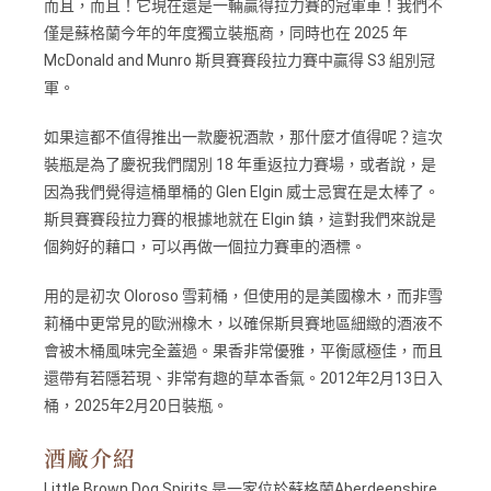
而且，而且！它現在還是一輛贏得拉力賽的冠軍車！我們不
僅是蘇格蘭今年的年度獨立裝瓶商，同時也在 2025 年
McDonald and Munro 斯貝賽賽段拉力賽中贏得 S3 組別冠
軍。
如果這都不值得推出一款慶祝酒款，那什麼才值得呢？這次
裝瓶是為了慶祝我們闊別 18 年重返拉力賽場，或者說，是
因為我們覺得這桶單桶的 Glen Elgin 威士忌實在是太棒了。
斯貝賽賽段拉力賽的根據地就在 Elgin 鎮，這對我們來說是
個夠好的藉口，可以再做一個拉力賽車的酒標。
用的是初次 Oloroso 雪莉桶，但使用的是美國橡木，而非雪
莉桶中更常見的歐洲橡木，以確保斯貝賽地區細緻的酒液不
會被木桶風味完全蓋過。果香非常優雅，平衡感極佳，而且
還帶有若隱若現、非常有趣的草本香氣。2012年2月13日入
桶，2025年2月20日裝瓶。
酒廠介紹
Little Brown Dog Spirits 是一家位於蘇格蘭Aberdeenshire