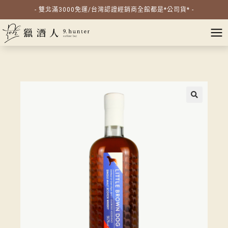
- 雙北滿3000免運/台灣認證經銷商全館都是*公司貨* -
🔍