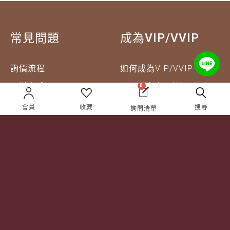
常見問題
成為VIP/VVIP
詢價流程
如何成為VIP/VVIP
配送方式
VIP 獵人專屬禮遇
0
退換貨說明
會員
收藏
搜尋
詢問清單
企業合作
關於獵酒人
企業合作
人才招募
成為合作夥伴 ＆ 大宗採
隱私權條款
購
服務條款
聯絡我們