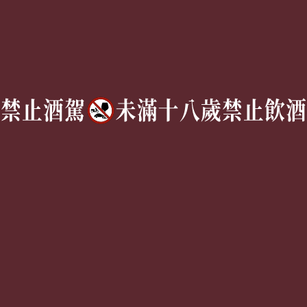
Follow Us
TEL:
(02) 77305530
週一至週六 10AM – 7PM
(國定假日休息)
有任何問題歡迎加入
官方Line
詢問
Copyright © 2026 | 獵酒人 All rights reserved.