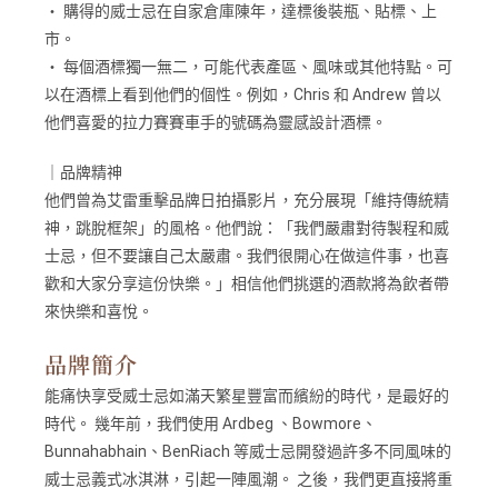
・ 購得的威士忌在自家倉庫陳年，達標後裝瓶、貼標、上
市。
・ 每個酒標獨一無二，可能代表產區、風味或其他特點。可
以在酒標上看到他們的個性。例如，Chris 和 Andrew 曾以
他們喜愛的拉力賽賽車手的號碼為靈感設計酒標。
｜品牌精神
他們曾為艾雷重擊品牌日拍攝影片，充分展現「維持傳統精
神，跳脫框架」的風格。他們說：「我們嚴肅對待製程和威
士忌，但不要讓自己太嚴肅。我們很開心在做這件事，也喜
歡和大家分享這份快樂。」相信他們挑選的酒款將為飲者帶
來快樂和喜悅。
品牌簡介
能痛快享受威士忌如滿天繁星豐富而繽紛的時代，是最好的
時代。 幾年前，我們使用 Ardbeg 、Bowmore、
Bunnahabhain、BenRiach 等威士忌開發過許多不同風味的
威士忌義式冰淇淋，引起一陣風潮。 之後，我們更直接將重